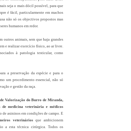
is seja o mais dócil possível, para que
mpre é fácil, particularmente em machos
ausa não só os objectivos propostos mas
 seres humanos em redor.
om outros animais, sem que haja grandes
e realizar exercício físico, ao ar livre.
ociados à patologia testicular, como
ara a preservação da espécie e para o
omo um procedimento essencial, não só
vação e gestão da raça.
o de Valorização do Burro de Miranda,
s de medicina veterinária e médicos
ão de asininos em condições de campo. E
eiros veterinários
que ambicionem
o a esta técnica cirúrgica. Todos os