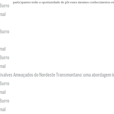
participantes terão a oportunidade de pôr esses mesmos conhecimentos em
 Burro
imal
 Burro
imal
 Burro
imal
 Bivalves Ameaçados do Nordeste Transmontano: uma abordagem i
 Burro
imal
 Burro
imal