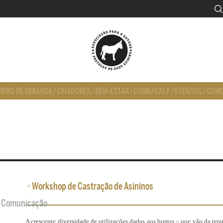
URRO DE MIRANDA
/
CRIADORES
/
BEM-ESTAR
/
CVBM
/
CALP
/
EVENTOS
/
COMO
•
Workshop de Castração de Asininos
de Comunicação
A crescente diversidade de utilizações dadas aos burros – que vão da tera