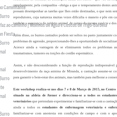
simplesmente, pela companhia - obriga a que o temperamento destes anima
 ao Caminhante
possam desempenhar as tarefas que lhes estão destinadas, o que nem se
 Burro
reprodutores, cuja natureza muitas vezes dificulta o maneio e põe em c
também a segurança do próprio animal, de outros da mesma espécie e dos
 faz ao caminho | Moinhos de Água e Cuscos de Trigo-Barbela
an Fiesta
Além disso, os burros castrados podem ser soltos no pasto juntamente c
problemas de agressão, proporcionando-lhes a oportunidade de socializarem 
 Burro
Acresce ainda a vantagem de se eliminarem todos os problemas ass
imal
traumatismos, tumores ou torções do cordão espermático.
Assim, e não desconsiderando a função de reprodução indispensável p
imal
desenvolvimento da raça asinina de Miranda, a castração assume-se c
para garantir o bem-estar dos animais, mas também para melhorar a conser
 Burro
nte
Este workshop realiza-se nos dias 7 e 8 de Março de 2015, no Centr
imal
situado na aldeia de Atenor e direcciona-se a todos os estudante
veterinários
que pretendam experimentar e familiarizar-se com a castraç
ainda a todos os
estudantes de enfermagem veterinária e enferm
 Burro
familiarizar-se com anestesia em condições de campo e com o apoi