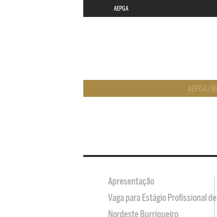
AEPGA
AEPGA
/
B
Apresentação
Vaga para Estágio Profissional 
Nordeste Burriqueiro