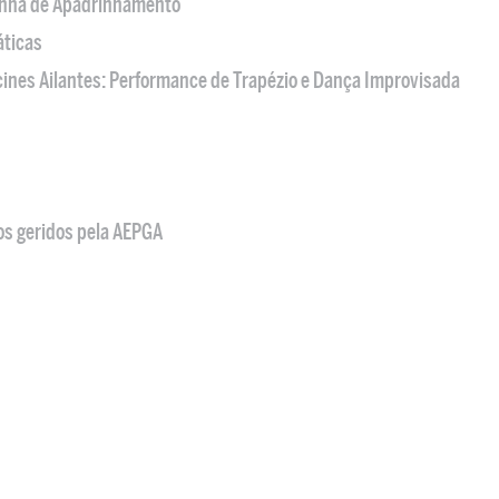
nha de Apadrinhamento
áticas
acines Ailantes: Performance de Trapézio e Dança Improvisada
os geridos pela AEPGA