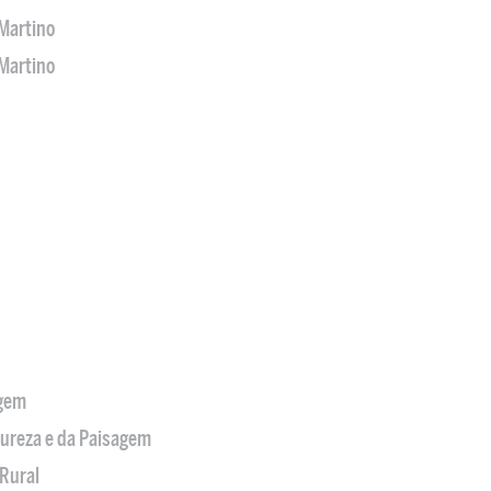
Martino
Martino
agem
tureza e da Paisagem
Rural