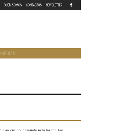
QUEM SOMOS
CONTACTOS
NEWSLETTER
 APOIAR
pia ao ensino, passando pelo lazer e, tão