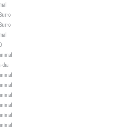
imal
 Burro
 Burro
imal
0
animal
a-dia
animal
animal
animal
animal
animal
animal