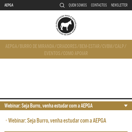
AEPGA
QUEM SOMOS
CONTACTOS
NEWSLETTER
AEPGA
/
BURRO DE MIRANDA
/
CRIADORES
/
BEM-ESTAR
/
CVBM
/
CALP
/
EVENTOS
/
COMO APOIAR
Webinar: Seja Burro, venha estudar com a AEPGA
•
Webinar: Seja Burro, venha estudar com a AEPGA