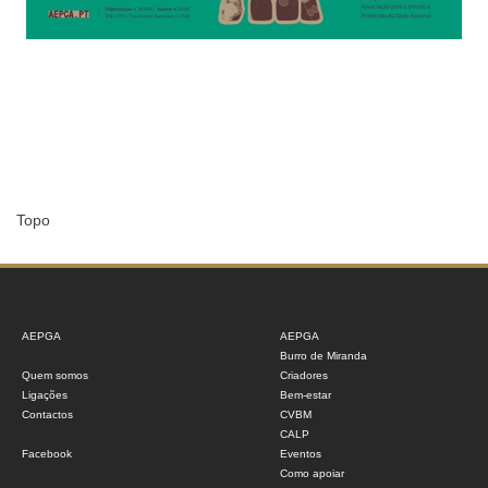
Topo
AEPGA
AEPGA
Burro de Miranda
Quem somos
Criadores
Ligações
Bem-estar
Contactos
CVBM
CALP
Facebook
Eventos
Como apoiar