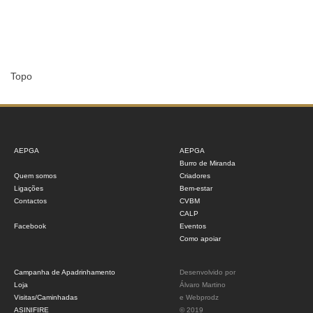
Topo
AEPGA
AEPGA
Burro de Miranda
Quem somos
Criadores
Ligações
Bem-estar
Contactos
CVBM
CALP
Facebook
Eventos
Como apoiar
Campanha de Apadrinhamento
Desenvolvido por
Loja
Álvaro Martino
Visitas/Caminhadas
e
Webprodz
ASINIFIRE
© 2019