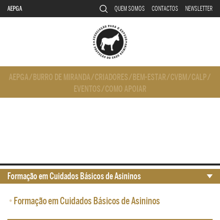
AEPGA
QUEM SOMOS
CONTACTOS
NEWSLETTER
AEPGA
/
BURRO DE MIRANDA
/
CRIADORES
/
BEM-ESTAR
/
CVBM
/
CALP
/
EVENTOS
/
COMO APOIAR
Formação em Cuidados Básicos de Asininos
•
Formação em Cuidados Básicos de Asininos