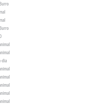
 Burro
imal
imal
 Burro
0
animal
animal
a-dia
animal
animal
animal
animal
animal