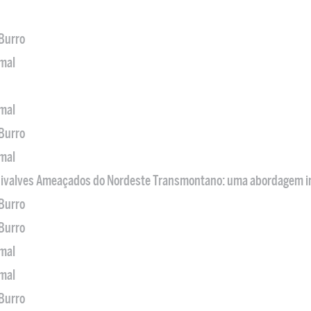
 Burro
imal
imal
 Burro
imal
 Bivalves Ameaçados do Nordeste Transmontano: uma abordagem i
 Burro
 Burro
imal
imal
 Burro