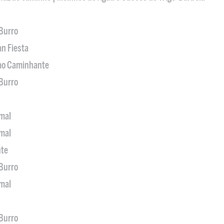
 Burro
an Fiesta
 ao Caminhante
 Burro
imal
imal
nte
 Burro
imal
 Burro