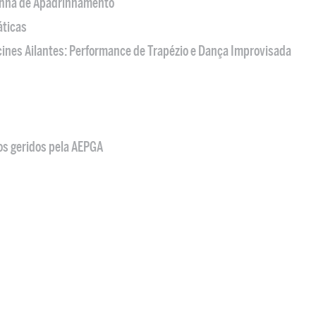
nha de Apadrinhamento
áticas
acines Ailantes: Performance de Trapézio e Dança Improvisada
os geridos pela AEPGA