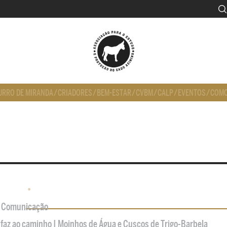
URRO DE MIRANDA
/
CRIADORES
/
BEM-ESTAR
/
CVBM
/
CALP
/
EVENTOS
/
COMO
•
de Comunicação
 faz ao caminho | Moinhos de Água e Cuscos de Trigo-Barbela