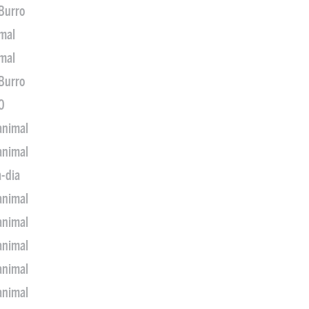
 Burro
imal
imal
 Burro
0
animal
animal
a-dia
animal
animal
animal
animal
animal