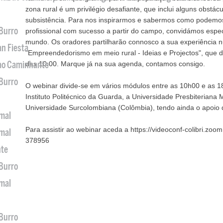
zona rural é um privilégio desafiante, que inclui alguns obstác
subsistência. Para nos inspirarmos e sabermos como podemos
 Burro
profissional com sucesso a partir do campo, convidámos espec
mundo. Os oradores partilharão connosco a sua experiência 
an Fiesta
"Empreendedorismo em meio rural - Ideias e Projectos", que de
 ao Caminhante
das 10:00. Marque já na sua agenda, contamos consigo.
 Burro
O webinar divide-se em vários módulos entre as 10h00 e as 1
Instituto Politécnico da Guarda, a Universidade Presbiteriana 
Universidade Surcolombiana (Colômbia), tendo ainda o apoio 
imal
Para assistir ao webinar aceda a https://videoconf-colibri.z
imal
378956
nte
 Burro
imal
 Burro