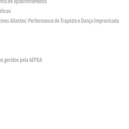
nha de Apadrinhamento
áticas
acines Ailantes: Performance de Trapézio e Dança Improvisada
os geridos pela AEPGA