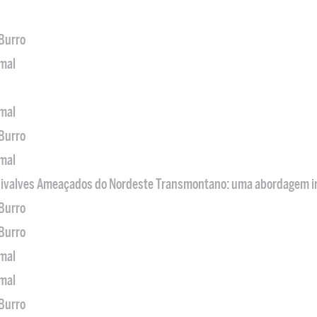
 Burro
imal
imal
 Burro
imal
 Bivalves Ameaçados do Nordeste Transmontano: uma abordagem i
 Burro
 Burro
imal
imal
 Burro