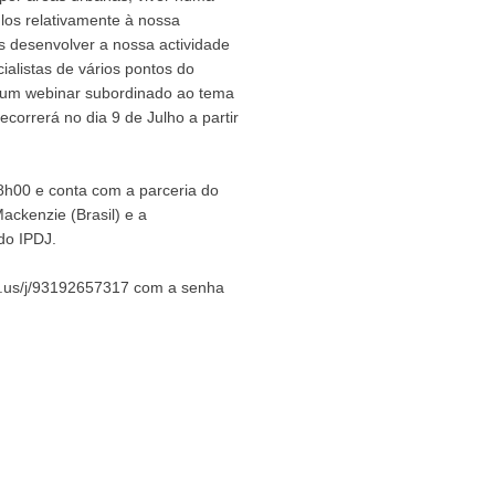
ulos relativamente à nossa
 desenvolver a nossa actividade
ialistas de vários pontos do
num webinar subordinado ao tema
correrá no dia 9 de Julho a partir
8h00 e conta com a parceria do
Mackenzie (Brasil) e a
do IPDJ.
oom.us/j/93192657317 com a senha