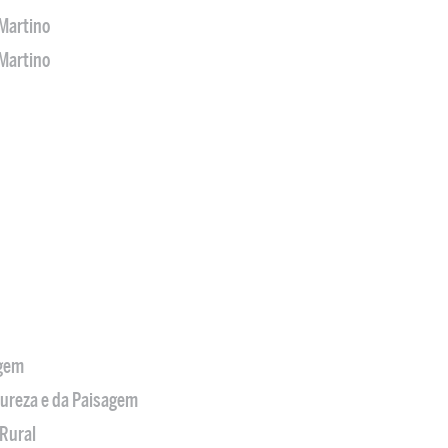
Martino
Martino
agem
tureza e da Paisagem
Rural