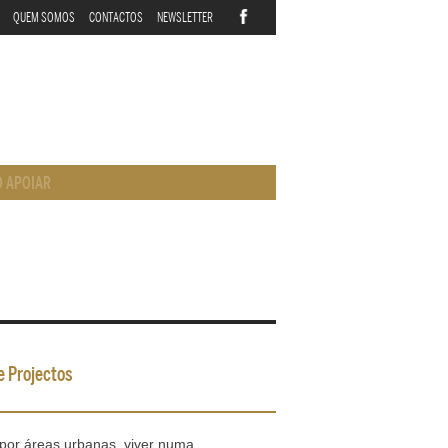
QUEM SOMOS
CONTACTOS
NEWSLETTER
 APOIAR
e Projectos
por áreas urbanas, viver numa