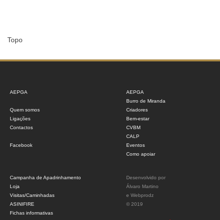
Topo
AEPGA
AEPGA
Burro de Miranda
Quem somos
Criadores
Ligações
Bem-estar
Contactos
CVBM
CALP
Facebook
Eventos
Como apoiar
Campanha de Apadrinhamento
Desenvolvido por
Loja
Álvaro Martino
Visitas/Caminhadas
e
Webprodz
ASINIFIRE
© 2019
Fichas informativas