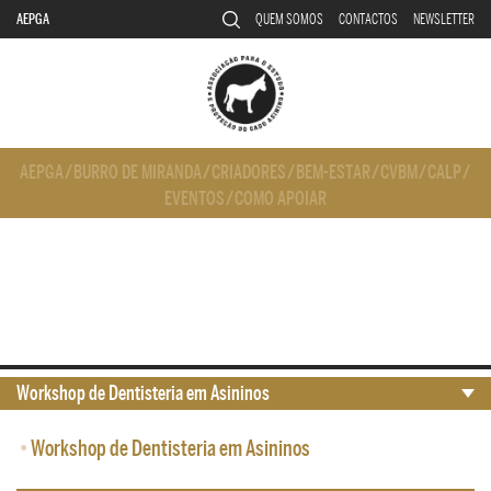
AEPGA
QUEM SOMOS
CONTACTOS
NEWSLETTER
AEPGA
/
BURRO DE MIRANDA
/
CRIADORES
/
BEM-ESTAR
/
CVBM
/
CALP
/
EVENTOS
/
COMO APOIAR
Workshop de Dentisteria em Asininos
•
Workshop de Dentisteria em Asininos