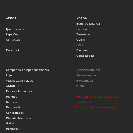
AEPGA
AEPGA
Burro de Miranda
Quem somos
Criadores
Ligações
Bem-estar
Contactos
CVBM
CALP
Facebook
Eventos
Como apoiar
Campanha de Apadrinhamento
Desenvolvido por
Loja
Álvaro Martino
Visitas/Caminhadas
e
Webprodz
ASINIFIRE
© 2019
Fichas informativas
Projetos
Fotografias de ©Cláudia Costa
Notícias
e ©AEPGA.
Repositório
Todos os direitos reservados.
Curiosidades
Planalto Mirandês
Galeria
Parceiros