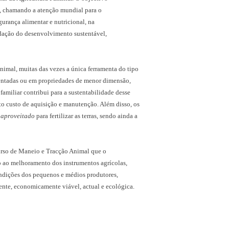
es, chamando a atenção mundial para o
gurança alimentar e nutricional, na
idação do desenvolvimento sustentável,
animal, muitas das vezes a única ferramenta do tipo
dentadas ou em propriedades de menor dimensão,
 familiar contribui para a sustentabilidade desse
to custo de aquisição e manutenção. Além disso, os
 aproveitado
para fertilizar as terras, sendo ainda a
rso de Maneio e Tracção Animal que o
o ao melhoramento dos instrumentos agrícolas,
ndições dos pequenos e médios produtores,
ente, economicamente viável, actual e ecológica.