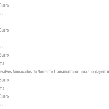
 Burro
imal
 Burro
imal
 Burro
imal
 Bivalves Ameaçados do Nordeste Transmontano: uma abordagem i
 Burro
imal
 Burro
imal