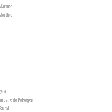
Martino
Martino
agem
tureza e da Paisagem
Rural