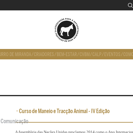
URRO DE MIRANDA
/
CRIADORES
/
BEM-ESTAR
/
CVBM
/
CALP
/
EVENTOS
/
COMO
•
Curso de Maneio e Tracção Animal - IV Edição
de Comunicação
A Assembleia das Nações Unidas proclamou 2014 como o Ano Internaciona