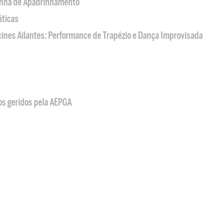
nha de Apadrinhamento
áticas
acines Ailantes: Performance de Trapézio e Dança Improvisada
os geridos pela AEPGA