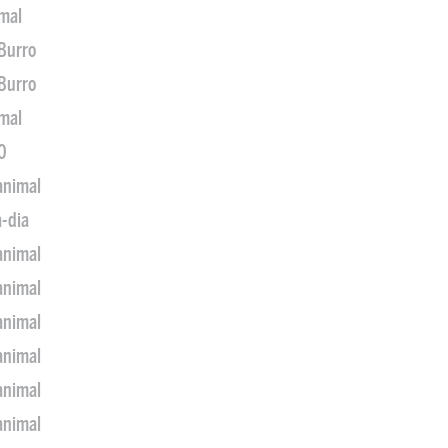
imal
 Burro
 Burro
imal
0
animal
a-dia
animal
animal
animal
animal
animal
animal