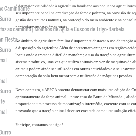
é dar maior visibilidade à agricultura familiar e aos pequenos agricultor
 ao Caminhante
seu importante papel na erradicação da fome e pobreza, na provisão de se
 Burro
gestão dos recursos naturais, na protecção do meio ambiente e na consol
particularmente nas áreas rurais.
 faz ao caminho | Moinhos de Água e Cuscos de Trigo-Barbela
an Fiesta
No âmbito da agricultura familiar é importante destacar o uso de tracção 
à disposição do agricultor. Além de apresentar vantagens em regiões aci
 Burro
locais onde o tractor é difícil de manobrar, o uso da tracção na agricultura
imal
sistema produtivo, uma vez que utiliza animais em vez de máquinas de al
animais podem ainda ser utilizados em outras actividades e o seu
estrume
compactação do solo bem menor sem a utilização de máquinas pesadas.
imal
Neste contexto, a AEPGA procura demonstrar com mais uma edição do Cu
 Burro
aprimoramento da força animal – neste caso do Burro de Miranda -, aliad
nte
proporciona um processo de mecanização intermédia, coerente com as co
imal
provando que a tracção animal deve ser encarada como uma solução efici
Participe, contamos consigo!
 Burro