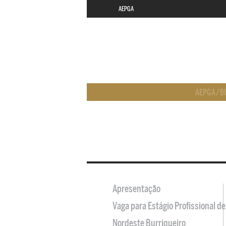
AEPGA
AEPGA
/
B
Apresentação
Vaga para Estágio Profissional 
Nordeste Burriqueiro