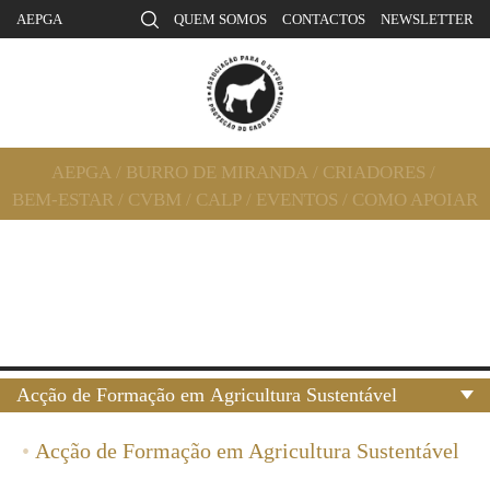
AEPGA
QUEM SOMOS
CONTACTOS
NEWSLETTER
AEPGA
/
BURRO DE MIRANDA
/
CRIADORES
/
BEM-ESTAR
/
CVBM
/
CALP
/
EVENTOS
/
COMO APOIAR
Acção de Formação em Agricultura Sustentável
•
Acção de Formação em Agricultura Sustentável