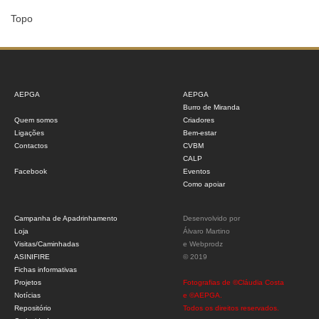
Topo
AEPGA
AEPGA
Burro de Miranda
Quem somos
Criadores
Ligações
Bem-estar
Contactos
CVBM
CALP
Facebook
Eventos
Como apoiar
Campanha de Apadrinhamento
Desenvolvido por
Loja
Álvaro Martino
Visitas/Caminhadas
e
Webprodz
ASINIFIRE
© 2019
Fichas informativas
Projetos
Fotografias de ©Cláudia Costa
Notícias
e ©AEPGA.
Repositório
Todos os direitos reservados.