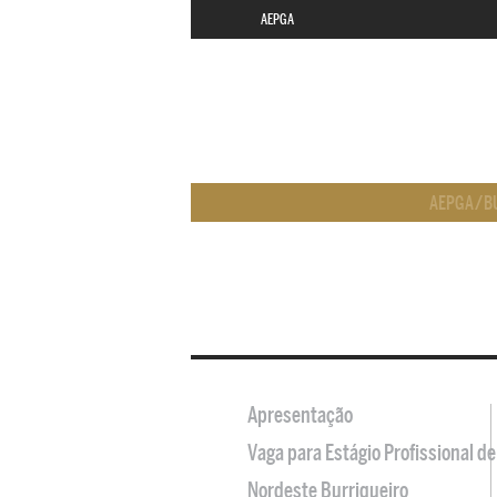
AEPGA
AEPGA
/
B
Apresentação
Vaga para Estágio Profissional 
Nordeste Burriqueiro