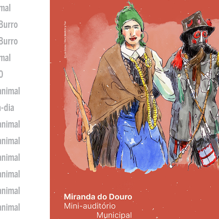
imal
 Burro
 Burro
imal
0
animal
a-dia
animal
animal
animal
animal
animal
animal