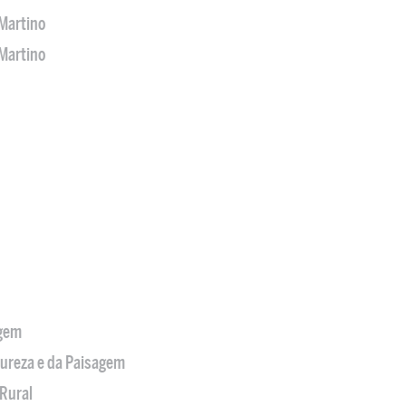
Martino
Martino
agem
tureza e da Paisagem
Rural