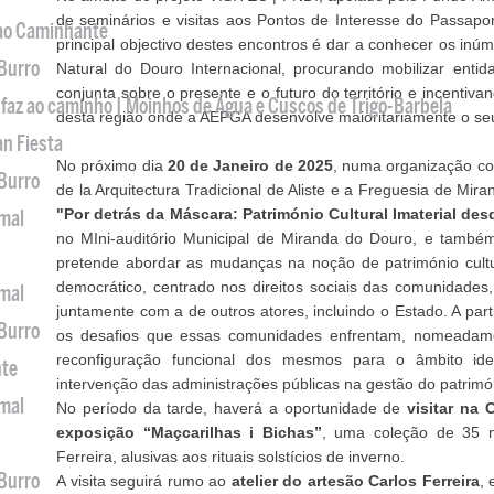
de seminários e visitas aos Pontos de Interesse do Passap
 ao Caminhante
principal objectivo destes encontros é dar a conhecer os inúm
 Burro
Natural do Douro Internacional, procurando mobilizar enti
conjunta sobre o presente e o futuro do território e incenti
 faz ao caminho | Moinhos de Água e Cuscos de Trigo-Barbela
desta região onde a AEPGA desenvolve maioritariamente o seu
an Fiesta
No próximo dia
20 de Janeiro de 2025
, numa organização co
 Burro
de la Arquitectura Tradicional de Aliste e a Freguesia de Mi
"Por detrás da Máscara: Património Cultural Imaterial des
imal
no MIni-auditório Municipal de Miranda do Douro, e também
pretende abordar as mudanças na noção de património cultu
democrático, centrado nos direitos sociais das comunidades
imal
juntamente com a de outros atores, incluindo o Estado. A part
 Burro
os desafios que essas comunidades enfrentam, nomeadame
reconfiguração funcional dos mesmos para o âmbito iden
nte
intervenção das administrações públicas na gestão do patrimó
imal
No período da tarde, haverá a oportunidade de
visitar na 
exposição “Maçcarilhas i Bichas”
, uma coleção de 35 
Ferreira, alusivas aos rituais solstícios de inverno.
 Burro
A visita seguirá rumo ao
atelier do artesão Carlos Ferreira
,