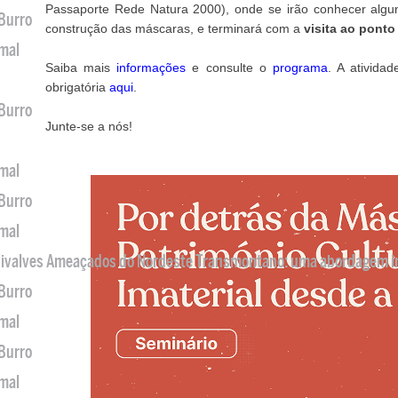
Passaporte Rede Natura 2000), onde se irão conhecer algu
 Burro
construção das máscaras, e terminará com a
visita
ao ponto 
imal
Saiba mais
informações
e consulte o
programa
. A atividad
obrigatória
aqui
.
 Burro
Junte-se a nós!
imal
 Burro
imal
 Bivalves Ameaçados do Nordeste Transmontano: uma abordagem i
 Burro
imal
 Burro
imal