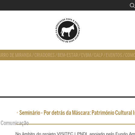
URRO DE MIRANDA
/
CRIADORES
/
BEM-ESTAR
/
CVBM
/
CALP
/
EVENTOS
/
COMO
•
Seminário - Por detrás da Máscara: Património Cultural I
de Comunicação
No âmbito do projeto VISITEC | PNDI, apoiado pelo Fundo Am