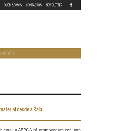
QUEM SOMOS
CONTACTOS
NEWSLETTER
 APOIAR
material desde a Raia
biental, a AEPGA irá promover um conjunto