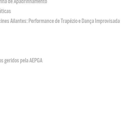
nha de Apadrinhamento
áticas
acines Ailantes: Performance de Trapézio e Dança Improvisada
os geridos pela AEPGA