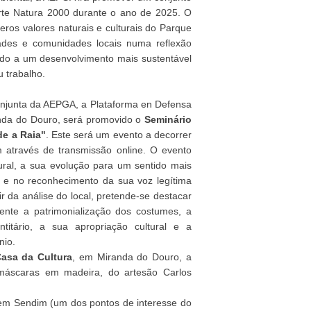
orte Natura 2000 durante o ano de 2025. O
eros valores naturais e culturais do Parque
dades e comunidades locais numa reflexão
vando a um desenvolvimento mais sustentável
 trabalho.
njunta da AEPGA, a Plataforma en Defensa
randa do Douro, será promovido o
Seminário
de a Raia"
. Este será um evento a decorrer
 através de transmissão online. O evento
ral, a sua evolução para um sentido mais
, e no reconhecimento da sua voz legítima
ir da análise do local, pretende-se destacar
nte a patrimonialização dos costumes, a
titário, a sua apropriação cultural e a
nio.
Casa da Cultura
, em Miranda do Douro, a
máscaras em madeira, do artesão Carlos
 em Sendim (um dos pontos de interesse do