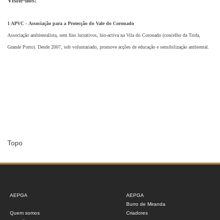
Visite-nos!
1 A
PVC - Associação para a Protecção do Vale do Coronado
Associação ambientalista, sem fins lucrativos, bio-activa na Vila do Coronado (concelho da Trofa,
Grande Porto). Desde 2007, sob voluntariado, promove acções de educação e sensibilização ambiental.
Topo
AEPGA
AEPGA
Burro de Miranda
Quem somos
Criadores