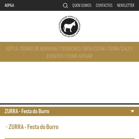
AEPGA
QUEM SOMOS
CONTACTOS
NEWSLETTER
AEPGA
/
BURRO DE MIRANDA
/
CRIADORES
/
BEM-ESTAR
/
CVBM
/
CALP
/
EVENTOS
/
COMO APOIAR
ZURRA - Festa do Burro
•
ZURRA - Festa do Burro