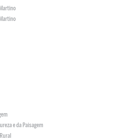
Martino
Martino
agem
tureza e da Paisagem
Rural