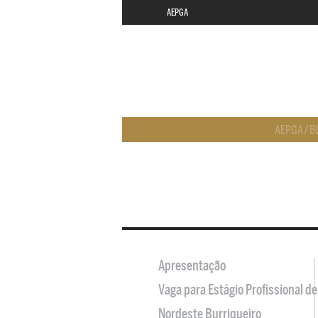
AEPGA
AEPGA
/
B
Apresentação
Vaga para Estágio Profissional 
Nordeste Burriqueiro