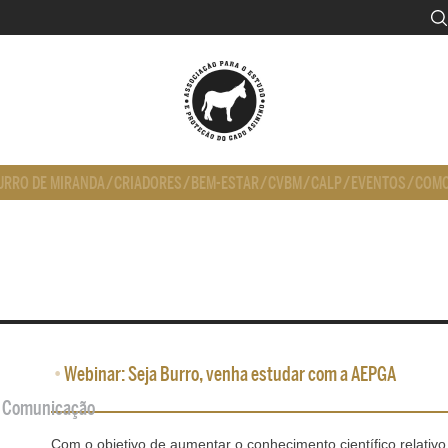
URRO DE MIRANDA
/
CRIADORES
/
BEM-ESTAR
/
CVBM
/
CALP
/
EVENTOS
/
COMO
•
Webinar: Seja Burro, venha estudar com a AEPGA
de Comunicação
Com o objetivo de aumentar o conhecimento científico relativo