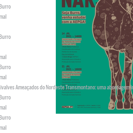
 Burro
imal
 Burro
imal
 Burro
imal
 Bivalves Ameaçados do Nordeste Transmontano: uma abordagem i
 Burro
imal
 Burro
imal