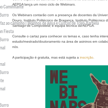
AEPGA lança um novo ciclo de Webinars.
 ao Caminhante
 Burro
Os Webinars contarão com a presença de docentes da Univers
Douro, Instituto Politécnico de Bragança, Instituto Politécnico
 faz ao caminho | Moinhos de Água e Cuscos de Trigo-Barbela
Santiago de Compostela, e equipa técnica da AEPGA.
an Fiesta
Consulte o cartaz para conhecer os temas e, caso tenha inte
 Burro
estudo/mestrado/doutoramento na área de asininos em colab
nós.
imal
A participação é gratuita, mas está sujeita a
inscrição
.
imal
 Burro
nte
imal
 Burro