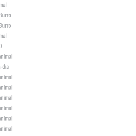
imal
 Burro
 Burro
imal
0
animal
a-dia
animal
animal
animal
animal
animal
animal