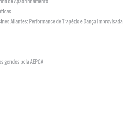
nha de Apadrinhamento
áticas
acines Ailantes: Performance de Trapézio e Dança Improvisada
os geridos pela AEPGA