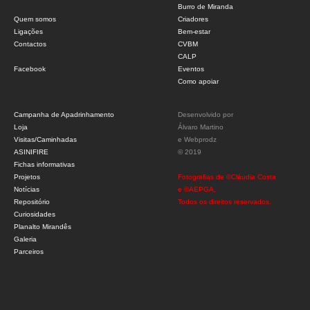
Burro de Miranda
Quem somos
Criadores
Ligações
Bem-estar
Contactos
CVBM
CALP
Facebook
Eventos
Como apoiar
Campanha de Apadrinhamento
Desenvolvido por
Loja
Álvaro Martino
Visitas/Caminhadas
e
Webprodz
ASINIFIRE
© 2019
Fichas informativas
Projetos
Fotografias de ©Cláudia Costa
Notícias
e ©AEPGA.
Repositório
Todos os direitos reservados.
Curiosidades
Planalto Mirandês
Galeria
Parceiros