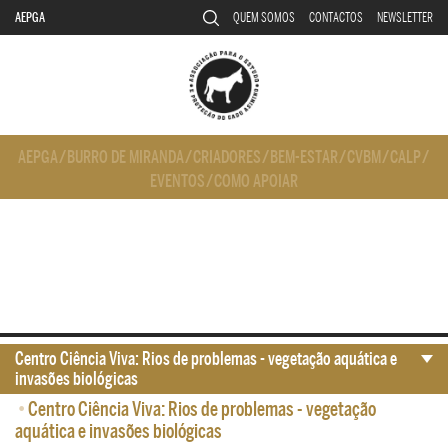
AEPGA
QUEM SOMOS
CONTACTOS
NEWSLETTER
AEPGA
/
BURRO DE MIRANDA
/
CRIADORES
/
BEM-ESTAR
/
CVBM
/
CALP
/
EVENTOS
/
COMO APOIAR
Centro Ciência Viva: Rios de problemas - vegetação aquática e
invasões biológicas
•
Centro Ciência Viva: Rios de problemas - vegetação
aquática e invasões biológicas