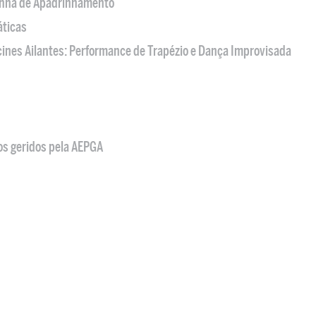
nha de Apadrinhamento
áticas
acines Ailantes: Performance de Trapézio e Dança Improvisada
os geridos pela AEPGA