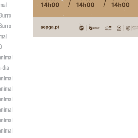
imal
 Burro
 Burro
imal
0
animal
a-dia
animal
animal
animal
animal
animal
animal