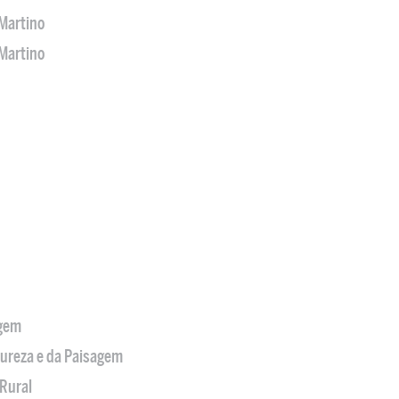
Martino
Martino
agem
tureza e da Paisagem
Rural