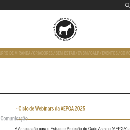
URRO DE MIRANDA
/
CRIADORES
/
BEM-ESTAR
/
CVBM
/
CALP
/
EVENTOS
/
COMO
•
Ciclo de Webinars da AEPGA 2025
de Comunicação
A Associação para o Estudo e Proteção do Gado Asinino (AEPGA) a