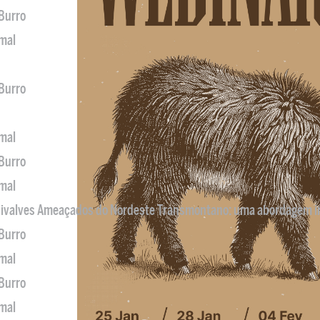
 Burro
imal
 Burro
imal
 Burro
imal
 Bivalves Ameaçados do Nordeste Transmontano: uma abordagem i
 Burro
imal
 Burro
imal