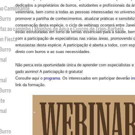
dedicados a proprietários de burros, estudantes e profissionais da
 ao Caminhante
veterinária, bem como a todas as pessoas interessadas no universo
 Burro
promover a partilha de conhecimentos, atualizar práticas e sensibili
conservação desta espécie, o ciclo de webinars ocorrerá entre Jane
 faz ao caminho | Moinhos de Água e Cuscos de Trigo-Barbela
estão estruturadas em torno de temas essenciais para a saúde, bem
an Fiesta
com a participação de especialistas nas várias áreas, promovendo o 
entusiastas desta espécie. A participação é aberta a todos, com e
 Burro
direto com burros e as suas necessidades.
imal
Não perca esta oportunidade única de aprender com especialistas e 
gado asinino! A particiapção é gratuita!
Consulte aqui o
programa
. Os interessados em participar deverão
in
imal
link da formação.
 Burro
nte
imal
 Burro