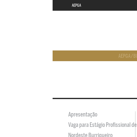
AEPGA
AEPGA
/
B
Apresentação
Vaga para Estágio Profissional 
Nordeste Burriqueiro