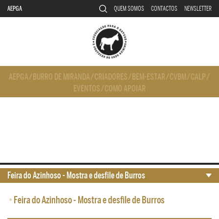
AEPGA
QUEM SOMOS
CONTACTOS
NEWSLETTER
AEPGA
/
BURRO DE MIRANDA
/
CRIADORES
/
BEM-ESTAR
/
CVBM
/
CALP
/
EVENTOS
/
COMO APOIAR
Feira do Azinhoso - Mostra e desfile de Burros
•
Feira do Azinhoso - Mostra e desfile de Burros