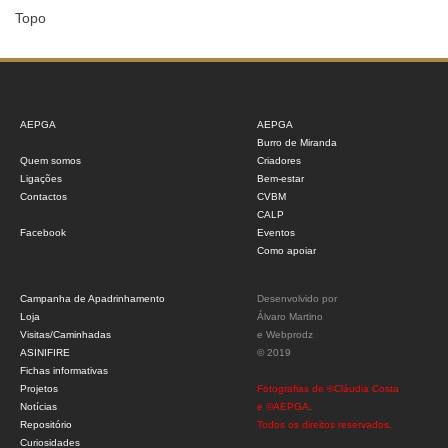
Topo
AEPGA
AEPGA
Burro de Miranda
Quem somos
Criadores
Ligações
Bem-estar
Contactos
CVBM
CALP
Facebook
Eventos
Como apoiar
Campanha de Apadrinhamento
Desenvolvido por
Loja
Álvaro Martino
Visitas/Caminhadas
e
Webprodz
ASINIFIRE
© 2019
Fichas informativas
Projetos
Fotografias de ©Cláudia Costa
Notícias
e ©AEPGA.
Repositório
Todos os direitos reservados.
Curiosidades