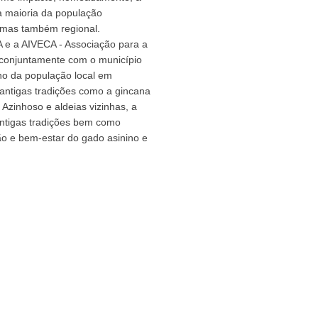
 a maioria da população
a mas também regional.
A e a AIVECA - Associação para a
o conjuntamente com o município
o da população local em
antigas tradições como a gincana
 Azinhoso e aldeias vizinhas, a
 antigas tradições bem como
ão e bem-estar do gado asinino e