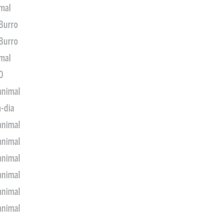
imal
 Burro
 Burro
imal
0
animal
a-dia
animal
animal
animal
animal
animal
animal