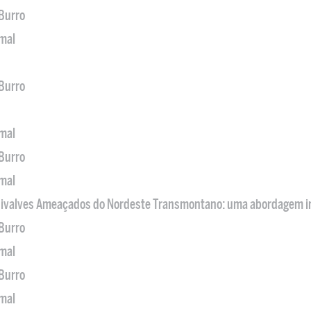
 Burro
imal
 Burro
imal
 Burro
imal
 Bivalves Ameaçados do Nordeste Transmontano: uma abordagem i
 Burro
imal
 Burro
imal