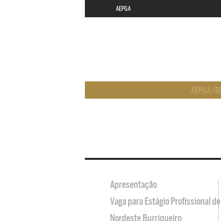
AEPGA
AEPGA
/
B
Apresentação
Vaga para Estágio Profissional 
Nordeste Burriqueiro