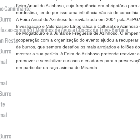
Feira Anual do Azinhoso, cuja frequência era obrigatória para
 ao Caminhante
nordestina, tendo por isso uma influência não só de concelhi
 Burro
A Feira Anual do Azinhoso foi revitalizada em 2004 pela AEPG
Investigação e Valorização Etnográfica e Cultural de Azinhos
 faz ao caminho | Moinhos de Água e Cuscos de Trigo-Barbela
de Mogadouro e a Junta de Freguesia de Azinhoso. O empenh
an Fiesta
cooperação com a organização do evento ajudou a recuperar 
de burros, que sempre desafiou os mais arrojados e foliões do
 Burro
mostrar a sua perícia. A Feira do Azinhoso pretende reavivar
promover e sensibilizar curiosos e criadores para a preservaç
imal
em particular da raça asinina de Miranda.
imal
 Burro
nte
imal
 Burro