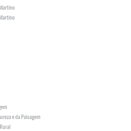
Martino
Martino
agem
tureza e da Paisagem
Rural