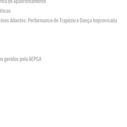
nha de Apadrinhamento
áticas
acines Ailantes: Performance de Trapézio e Dança Improvisada
os geridos pela AEPGA