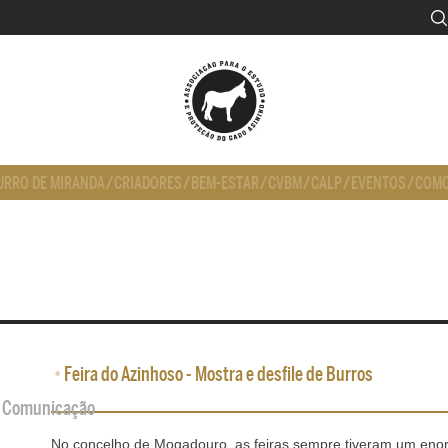
URRO DE MIRANDA
/
CRIADORES
/
BEM-ESTAR
/
CVBM
/
CALP
/
EVENTOS
/
COMO
•
Feira do Azinhoso - Mostra e desfile de Burros
de Comunicação
No concelho de Mogadouro, as feiras sempre tiveram um en