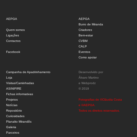
AEPGA
AEPGA
Burro de Miranda
Quem somos
Criadores
Ligações
Bem-estar
Contactos
CVBM
CALP
Facebook
Eventos
Como apoiar
Campanha de Apadrinhamento
Desenvolvido por
Loja
Álvaro Martino
Visitas/Caminhadas
e
Webprodz
ASINIFIRE
© 2019
Fichas informativas
Projetos
Fotografias de ©Cláudia Costa
Notícias
e ©AEPGA.
Repositório
Todos os direitos reservados.
Curiosidades
Planalto Mirandês
Galeria
Parceiros