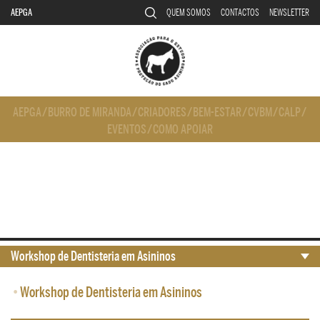
AEPGA
QUEM SOMOS
CONTACTOS
NEWSLETTER
AEPGA
/
BURRO DE MIRANDA
/
CRIADORES
/
BEM-ESTAR
/
CVBM
/
CALP
/
EVENTOS
/
COMO APOIAR
Workshop de Dentisteria em Asininos
•
Workshop de Dentisteria em Asininos