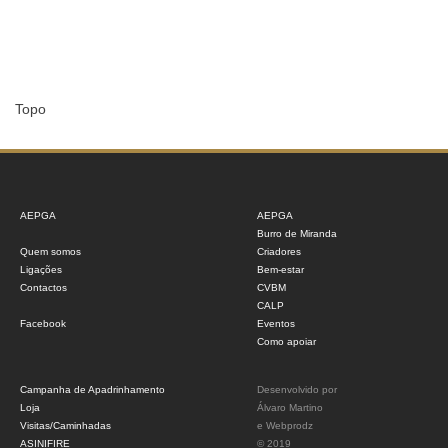
Topo
AEPGA
AEPGA
Burro de Miranda
Quem somos
Criadores
Ligações
Bem-estar
Contactos
CVBM
CALP
Facebook
Eventos
Como apoiar
Campanha de Apadrinhamento
Desenvolvido por
Loja
Álvaro Martino
Visitas/Caminhadas
e
Webprodz
ASINIFIRE
© 2019