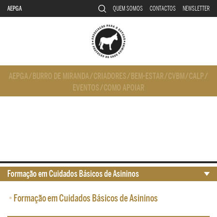
AEPGA
QUEM SOMOS
CONTACTOS
NEWSLETTER
AEPGA
/
BURRO DE MIRANDA
/
CRIADORES
/
BEM-ESTAR
/
CVBM
/
CALP
/
EVENTOS
/
COMO APOIAR
Formação em Cuidados Básicos de Asininos
•
Formação em Cuidados Básicos de Asininos