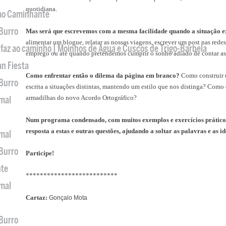
quotidiana.
 ao Caminhante
 Burro
Mas será que escrevemos com a mesma facilidade quando a situação e
alimentar um blogue, relatar as nossas viagens, escrever um post nas rede
 faz ao caminho | Moinhos de Água e Cuscos de Trigo-Barbela
emprego ou até quando pretendemos cumprir o sonho adiado de contar as no
an Fiesta
Como enfrentar então o dilema da página em branco?
Como construir 
 Burro
escrita a situações distintas, mantendo um estilo que nos distinga? Como 
armadilhas do novo Acordo Ortográfico?
imal
Num programa condensado, com muitos exemplos e exercícios práticos, 
resposta a estas e outras questões, ajudando a soltar as palavras e as id
imal
 Burro
Participe!
nte
**************************
imal
Cartaz:
Gonçalo Mota
 Burro