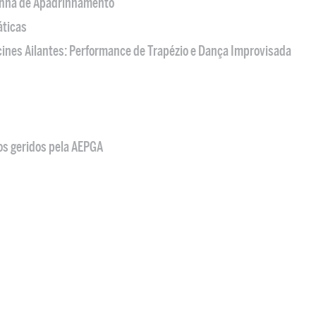
nha de Apadrinhamento
áticas
acines Ailantes: Performance de Trapézio e Dança Improvisada
os geridos pela AEPGA