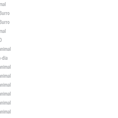
imal
 Burro
 Burro
imal
0
animal
a-dia
animal
animal
animal
animal
animal
animal