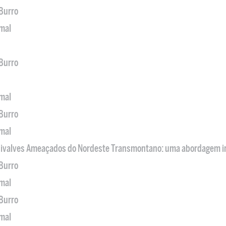
 Burro
imal
 Burro
imal
 Burro
imal
 Bivalves Ameaçados do Nordeste Transmontano: uma abordagem i
 Burro
imal
 Burro
imal