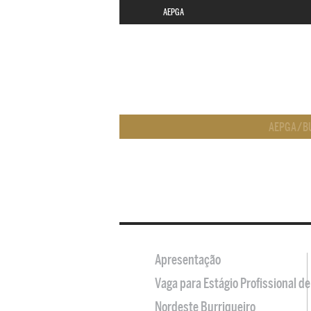
AEPGA
AEPGA
/
B
Apresentação
Vaga para Estágio Profissional 
Nordeste Burriqueiro