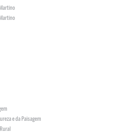
Martino
Martino
agem
tureza e da Paisagem
Rural