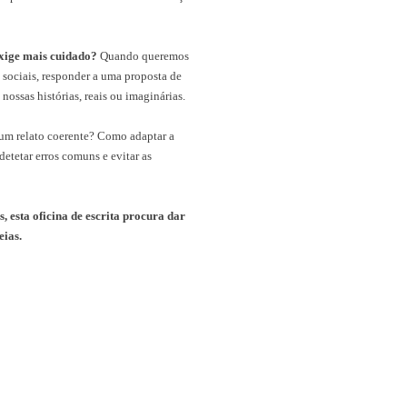
xige mais cuidado?
Quando queremos
s sociais, responder a uma proposta de
ssas histórias, reais ou imaginárias.
um relato coerente? Como adaptar a
detetar erros comuns e evitar as
esta oficina de escrita procura dar
eias.