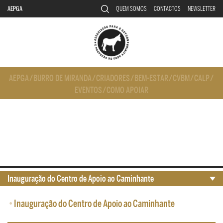
AEPGA
QUEM SOMOS
CONTACTOS
NEWSLETTER
AEPGA
/
BURRO DE MIRANDA
/
CRIADORES
/
BEM-ESTAR
/
CVBM
/
CALP
/
EVENTOS
/
COMO APOIAR
Inauguração do Centro de Apoio ao Caminhante
•
Inauguração do Centro de Apoio ao Caminhante