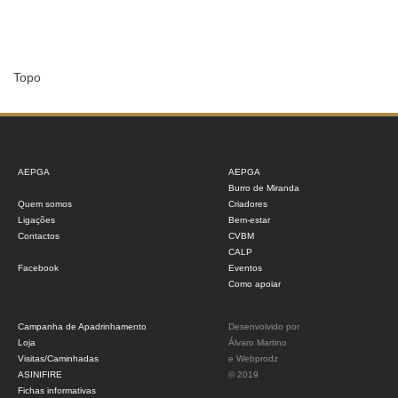
Topo
AEPGA
AEPGA
Burro de Miranda
Quem somos
Criadores
Ligações
Bem-estar
Contactos
CVBM
CALP
Facebook
Eventos
Como apoiar
Campanha de Apadrinhamento
Desenvolvido por
Loja
Álvaro Martino
Visitas/Caminhadas
e
Webprodz
ASINIFIRE
© 2019
Fichas informativas