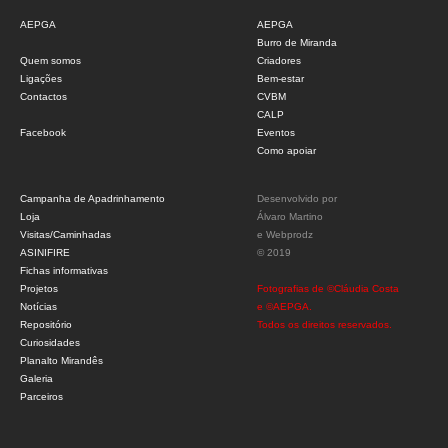
AEPGA
AEPGA
Burro de Miranda
Quem somos
Criadores
Ligações
Bem-estar
Contactos
CVBM
CALP
Facebook
Eventos
Como apoiar
Campanha de Apadrinhamento
Desenvolvido por
Loja
Álvaro Martino
Visitas/Caminhadas
e
Webprodz
ASINIFIRE
© 2019
Fichas informativas
Projetos
Fotografias de ©Cláudia Costa
Notícias
e ©AEPGA.
Repositório
Todos os direitos reservados.
Curiosidades
Planalto Mirandês
Galeria
Parceiros