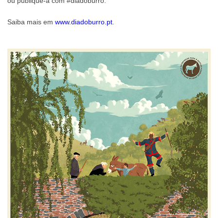
ou publique-a com
#diadoburro
.
Saiba mais em
www.diadoburro.pt
.