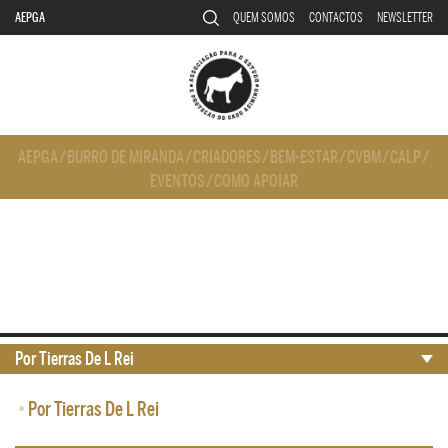
AEPGA
QUEM SOMOS
CONTACTOS
NEWSLETTER
AEPGA
/
BURRO DE MIRANDA
/
CRIADORES
/
BEM-ESTAR
/
CVBM
/
CALP
/
EVENTOS
/
COMO APOIAR
Por Tierras De L Rei
•
Por Tierras De L Rei