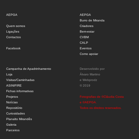
AEPGA
AEPGA
Burro de Miranda
Quem somos
Criadores
Ligações
Bem-estar
Contactos
CVBM
CALP
Facebook
Eventos
Como apoiar
Campanha de Apadrinhamento
Desenvolvido por
Loja
Álvaro Martino
Visitas/Caminhadas
e
Webprodz
ASINIFIRE
© 2019
Fichas informativas
Projetos
Fotografias de ©Cláudia Costa
Notícias
e ©AEPGA.
Repositório
Todos os direitos reservados.
Curiosidades
Planalto Mirandês
Galeria
Parceiros