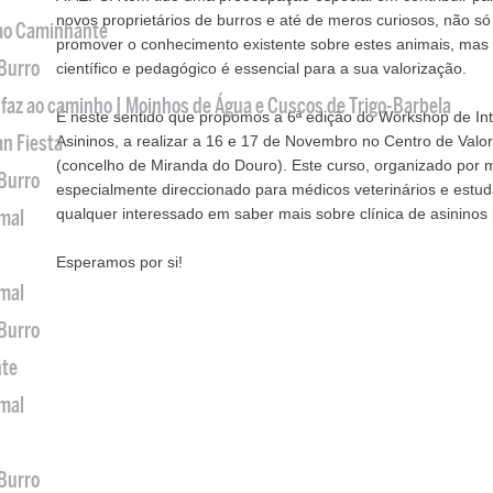
novos proprietários de burros e até de meros curiosos, não só
 ao Caminhante
promover o conhecimento existente sobre estes animais, ma
 Burro
científico e pedagógico é essencial para a sua valorização.
 faz ao caminho | Moinhos de Água e Cuscos de Trigo-Barbela
É neste sentido que propomos a 6ª edição do Workshop de Int
an Fiesta
Asininos, a realizar a 16 e 17 de Novembro no Centro de Valo
(concelho de Miranda do Douro). Este curso, organizado por mó
 Burro
especialmente direccionado para médicos veterinários e estud
qualquer interessado em saber mais sobre clínica de asininos 
imal
Esperamos por si!
imal
 Burro
nte
imal
 Burro