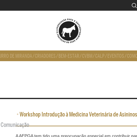
URRO DE MIRANDA
/
CRIADORES
/
BEM-ESTAR
/
CVBM
/
CALP
/
EVENTOS
/
COMO
•
Workshop Introdução à Medicina Veterinária de Asinino
de Comunicação
A AEPGA tem tido uma preocupação especial em contribuir para