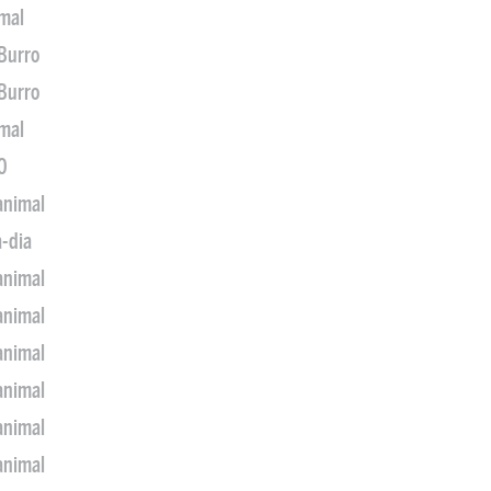
imal
 Burro
 Burro
imal
0
animal
a-dia
animal
animal
animal
animal
animal
animal