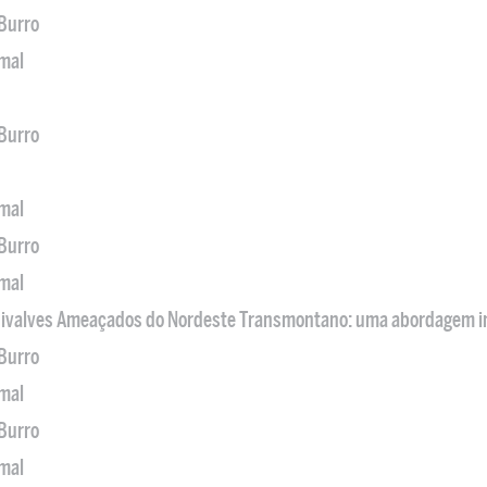
 Burro
imal
 Burro
imal
 Burro
imal
 Bivalves Ameaçados do Nordeste Transmontano: uma abordagem i
 Burro
imal
 Burro
imal