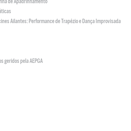
nha de Apadrinhamento
áticas
acines Ailantes: Performance de Trapézio e Dança Improvisada
os geridos pela AEPGA