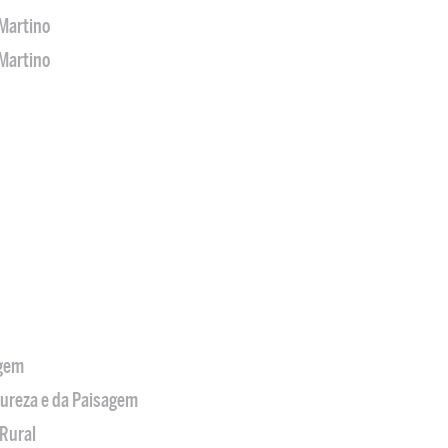
Martino
Martino
agem
tureza e da Paisagem
Rural