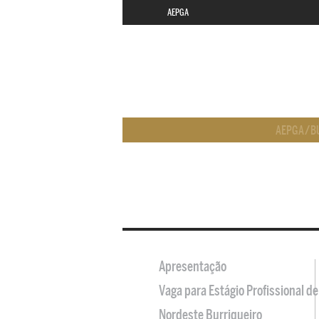
AEPGA
AEPGA
/
B
Apresentação
Vaga para Estágio Profissional 
Nordeste Burriqueiro