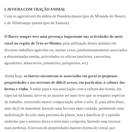
LAVOURA COM TRAÇÃO ANIMAL
Com os agricultores da aldeia de Paradela (município de Miranda do Douro)
e de Villalcampo (município de Zamora)
O Burro sempre teve uma presença importante nas actividades do meio
rural na região de Trás-os-Montes,
pela utilização destes animais em
diversos trabalhos agrícolas ou, muitas vezes, predominantemente associados
a determinadas tarefas, actividades ou ofícios (moleiros, carvoeiras,
aguadeiros, almocreves, jornaleiros, peliqueiros, etc).
Ainda hoje,
os burros encontram-se associados em geral às pequenas
propriedades e aos terrenos de difícil acesso, em particular, à cultura das
hortas e vinha
. A razão para a sua associação com a cultura das hortas, em
especial da batata, deve-se ao asinino ser mais leve que as restantes espécies
de trabalho, exercendo menor compactação sobre o solo. É, para além disso,
mais fácil de manobrar, fazendo uma lavoura mais cuidada, permitindo uma
mobilização do solo mais próxima da planta, sem a danificar (é a opinião
unânime que o asinino deixa a terra mais composta, fazendo uma lavoura
mais perfeita). A lavoura de propriedades maiores (terras de cereal, por