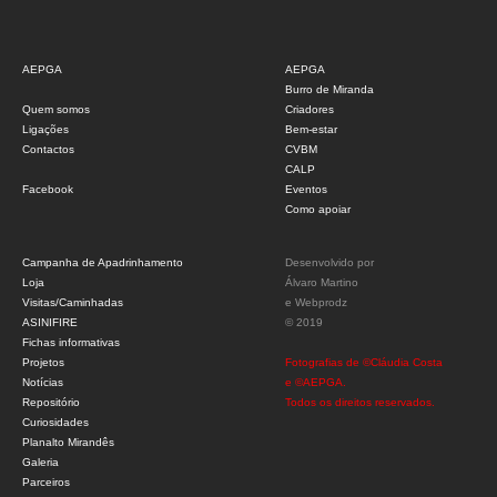
AEPGA
AEPGA
Burro de Miranda
Quem somos
Criadores
Ligações
Bem-estar
Contactos
CVBM
CALP
Facebook
Eventos
Como apoiar
Campanha de Apadrinhamento
Desenvolvido por
Loja
Álvaro Martino
Visitas/Caminhadas
e
Webprodz
ASINIFIRE
© 2019
Fichas informativas
Projetos
Fotografias de ©Cláudia Costa
Notícias
e ©AEPGA.
Repositório
Todos os direitos reservados.
Curiosidades
Planalto Mirandês
Galeria
Parceiros