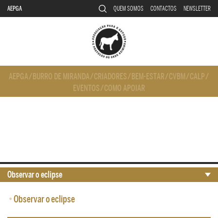
AEPGA
QUEM SOMOS
CONTACTOS
NEWSLETTER
AEPGA
/
BURRO DE MIRANDA
/
CRIADORES
/
BEM-ESTAR
/
CVBM
/
CALP
/
EVENTOS
/
COMO APOIAR
Observar o eclipse
•
Observar o eclipse