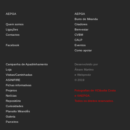
AEPGA
AEPGA
Burro de Miranda
Quem somos
Criadores
Ligações
Bem-estar
Contactos
CVBM
CALP
Facebook
Eventos
Como apoiar
Campanha de Apadrinhamento
Desenvolvido por
Loja
Álvaro Martino
Visitas/Caminhadas
e
Webprodz
ASINIFIRE
© 2019
Fichas informativas
Projetos
Fotografias de ©Cláudia Costa
Notícias
e ©AEPGA.
Repositório
Todos os direitos reservados.
Curiosidades
Planalto Mirandês
Galeria
Parceiros