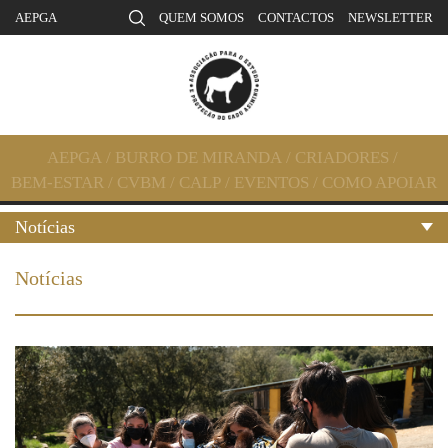
AEPGA
QUEM SOMOS
CONTACTOS
NEWSLETTER
AEPGA
/
BURRO DE MIRANDA
/
CRIADORES
/
BEM-ESTAR
/
CVBM
/
CALP
/
EVENTOS
/
COMO APOIAR
Notícias
Notícias