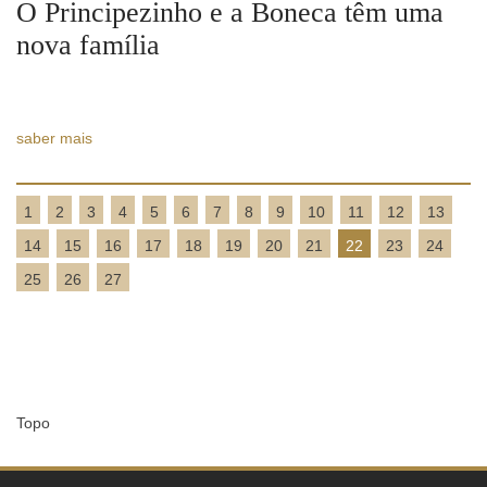
O Principezinho e a Boneca têm uma
nova família
saber mais
1
2
3
4
5
6
7
8
9
10
11
12
13
14
15
16
17
18
19
20
21
22
23
24
25
26
27
Topo