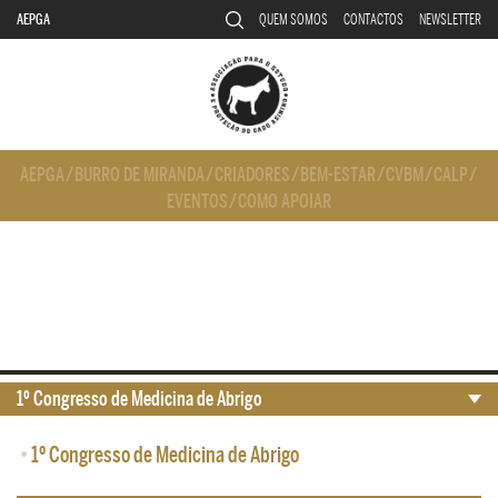
AEPGA
QUEM SOMOS
CONTACTOS
NEWSLETTER
AEPGA
/
BURRO DE MIRANDA
/
CRIADORES
/
BEM-ESTAR
/
CVBM
/
CALP
/
EVENTOS
/
COMO APOIAR
1º Congresso de Medicina de Abrigo
•
1º Congresso de Medicina de Abrigo