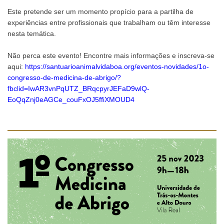
Este pretende ser um momento propício para a partilha de
experiências entre profissionais que trabalham ou têm interesse
nesta temática.
Não perca este evento! Encontre mais informações e inscreva-se
aqui:
https://santuarioanimalvidaboa.org/eventos-novidades/1o-
congresso-de-medicina-de-abrigo/?
fbclid=IwAR3vnPqUTZ_BRqcpyrJEFaD9wlQ-
EoQqZnj0eAGCe_couFxOJ5ffiXMOUD4