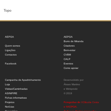
Topo
AEPGA
AEPGA
Burro de Miranda
Quem somos
Criadores
Ligações
Bem-estar
Contactos
CVBM
CALP
Facebook
Eventos
Como apoiar
Campanha de Apadrinhamento
Desenvolvido por
Loja
Álvaro Martino
Visitas/Caminhadas
e
Webprodz
ASINIFIRE
© 2019
Fichas informativas
Projetos
Fotografias de ©Cláudia Costa
Notícias
e ©AEPGA.