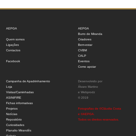
AEPGA
AEPGA
Burro de Miranda
Quem somos
Criadores
Ligações
Bem-estar
Contactos
CVBM
CALP
Facebook
Eventos
Como apoiar
Campanha de Apadrinhamento
Desenvolvido por
Loja
Álvaro Martino
Visitas/Caminhadas
e
Webprodz
ASINIFIRE
© 2019
Fichas informativas
Projetos
Fotografias de ©Cláudia Costa
Notícias
e ©AEPGA.
Repositório
Todos os direitos reservados.
Curiosidades
Planalto Mirandês
Galeria