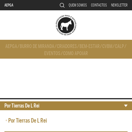
AEPGA
QUEM SOMOS
CONTACTOS
NEWSLETTER
AEPGA
/
BURRO DE MIRANDA
/
CRIADORES
/
BEM-ESTAR
/
CVBM
/
CALP
/
EVENTOS
/
COMO APOIAR
Por Tierras De L Rei
•
Por Tierras De L Rei