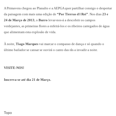
A Primavera chegou ao Planalto e a AEPGA quer partilhar consigo o despertar
da paisagem com mais uma edição de
“Por Tierras d l Rei”
. Nos dias
23 e
24 de Março de 2013
, o
Burro
levar-nos-á a descobrir os campos
verdejantes, as primeiras flores a enfeitá-los e os ribeiros carregados de água
que alimentam esta explosão de vida.
À noite,
Tiago Marques
vai marcar o compasso de dança e só quando o
último bailador se cansar se ouvirá o canto das rãs a invadir a noite.
VISITE-NOS!
Inscreva-se até dia 21 de Março.
Topo