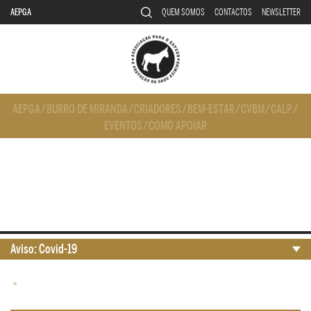
AEPGA
QUEM SOMOS
CONTACTOS
NEWSLETTER
AEPGA
/
BURRO DE MIRANDA
/
CRIADORES
/
BEM-ESTAR
/
CVBM
/
CALP
/
EVENTOS
/
COMO APOIAR
Aviso: Covid-19
•