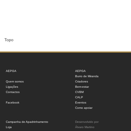
Topo
AEPGA
AEPGA
Burro de Miranda
Quem somos
Criadores
Ligações
Bem-estar
Contactos
CVBM
CALP
Facebook
Eventos
Como apoiar
Campanha de Apadrinhamento
Desenvolvido por
Loja
Álvaro Martino