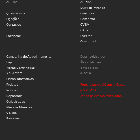
AEPGA
AEPGA
Burro de Miranda
Quem somos
Criadores
Ligações
Bem-estar
Contactos
CVBM
CALP
Facebook
Eventos
Como apoiar
Campanha de Apadrinhamento
Desenvolvido por
Loja
Álvaro Martino
Visitas/Caminhadas
e
Webprodz
ASINIFIRE
© 2019
Fichas informativas
Projetos
Fotografias de ©Cláudia Costa
Notícias
e ©AEPGA.
Repositório
Todos os direitos reservados.
Curiosidades
Planalto Mirandês
Galeria
Parceiros