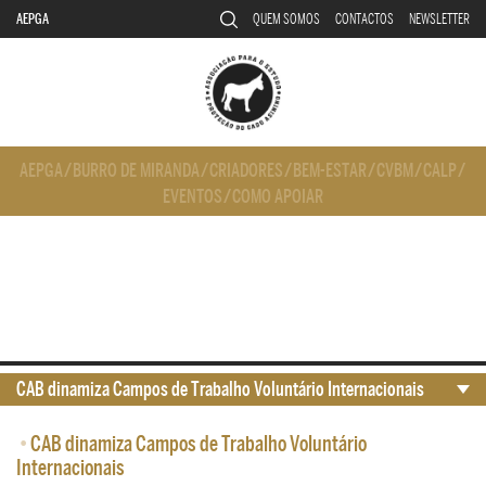
AEPGA
QUEM SOMOS
CONTACTOS
NEWSLETTER
AEPGA
/
BURRO DE MIRANDA
/
CRIADORES
/
BEM-ESTAR
/
CVBM
/
CALP
/
EVENTOS
/
COMO APOIAR
CAB dinamiza Campos de Trabalho Voluntário Internacionais
•
CAB dinamiza Campos de Trabalho Voluntário
Internacionais