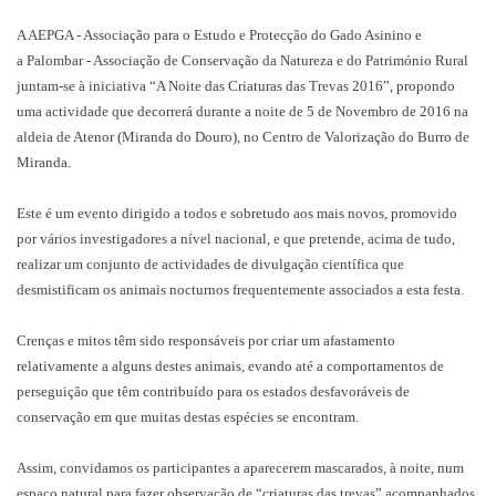
A AEPGA - Associação para o Estudo e Protecção do Gado Asinino e
a Palombar - Associação de Conservação da Natureza e do Património Rural
juntam-se à iniciativa “A Noite das Criaturas das Trevas 2016”, propondo
uma actividade que decorrerá durante a noite de 5 de Novembro de 2016 na
aldeia de Atenor (Miranda do Douro), no Centro de Valorização do Burro de
Miranda.
Este é um evento dirigido a todos e sobretudo aos mais novos, promovido
por vários investigadores a nível nacional, e que pretende, acima de tudo,
realizar um conjunto de actividades de divulgação científica que
desmistificam os animais nocturnos frequentemente associados a esta festa.
Crenças e mitos têm sido responsáveis por criar um afastamento
relativamente a alguns destes animais, evando até a comportamentos de
perseguição que têm contribuído para os estados desfavoráveis de
conservação em que muitas destas espécies se encontram.
Assim, convidamos os participantes a aparecerem mascarados, à noite, num
espaço natural para fazer observação de “criaturas das trevas” acompanhados