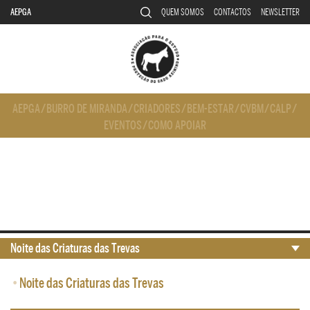
AEPGA
QUEM SOMOS
CONTACTOS
NEWSLETTER
AEPGA
/
BURRO DE MIRANDA
/
CRIADORES
/
BEM-ESTAR
/
CVBM
/
CALP
/
EVENTOS
/
COMO APOIAR
Noite das Criaturas das Trevas
•
Noite das Criaturas das Trevas