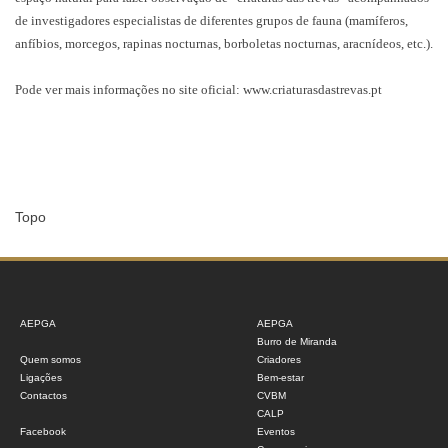
de investigadores especialistas de diferentes grupos de fauna (mamíferos,
anfíbios, morcegos, rapinas nocturnas, borboletas nocturnas, aracnídeos, etc.).
Pode ver mais informações no site oficial:
www.criaturasdastrevas.pt
Topo
AEPGA
AEPGA
Burro de Miranda
Quem somos
Criadores
Ligações
Bem-estar
Contactos
CVBM
CALP
Facebook
Eventos