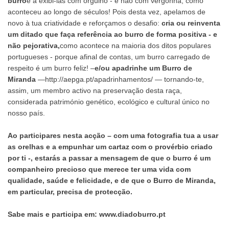
burro
e a exibi-las com orgulho - e não com vergonha, como
aconteceu ao longo de séculos! Pois desta vez, apelamos de
novo à tua criatividade e reforçamos o desafio:
cria ou reinventa
um ditado que faça referência ao burro de forma positiva - e
não pejorativa,
como acontece na maioria dos ditos populares
portugueses - porque afinal de contas, um burro carregado de
respeito é um burro feliz! –
e/ou apadrinhe um Burro de
Miranda
—
http://aepga.pt/apadrinhamentos/
— tornando-te,
assim, um membro activo na preservação desta raça,
considerada património genético, ecológico e cultural único no
nosso país.
Ao participares nesta acção – com uma fotografia tua a usar
as orelhas e a empunhar um cartaz com o provérbio criado
por ti -, estarás a passar a mensagem de que o burro é um
companheiro precioso que merece ter uma vida com
qualidade, saúde e felicidade, e de que o Burro de Miranda,
em particular, precisa de protecção.
Sabe mais e participa em:
www.diadoburro.pt