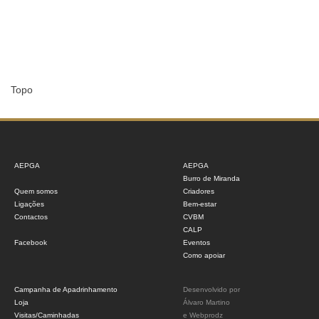
Topo
AEPGA
AEPGA
Burro de Miranda
Quem somos
Criadores
Ligações
Bem-estar
Contactos
CVBM
CALP
Facebook
Eventos
Como apoiar
Campanha de Apadrinhamento
Desenvolvido por
Loja
Álvaro Martino
Visitas/Caminhadas
e
Webprodz