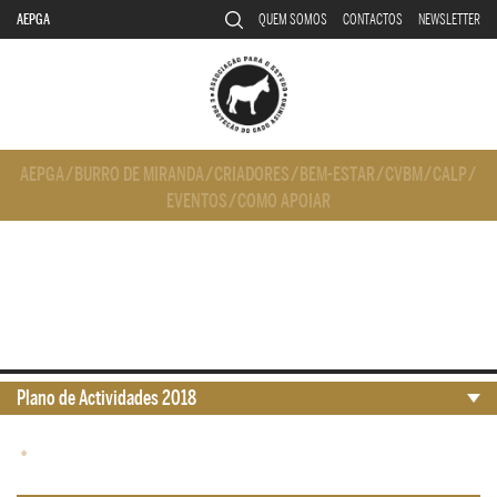
AEPGA
QUEM SOMOS
CONTACTOS
NEWSLETTER
AEPGA
/
BURRO DE MIRANDA
/
CRIADORES
/
BEM-ESTAR
/
CVBM
/
CALP
/
EVENTOS
/
COMO APOIAR
Plano de Actividades 2018
•