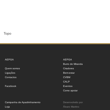
Topo
AEPGA
AEPGA
Burro de Miranda
Quem somos
Criadores
Ligações
Bem-estar
Contactos
CVBM
CALP
Facebook
Eventos
Como apoiar
Campanha de Apadrinhamento
Desenvolvido por
Loja
Álvaro Martino