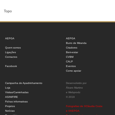
Topo
AEPGA
AEPGA
Burro de Miranda
Quem somos
Criadores
Ligações
Bem-estar
Contactos
CVBM
CALP
Facebook
Eventos
Como apoiar
Campanha de Apadrinhamento
Desenvolvido por
Loja
Álvaro Martino
Visitas/Caminhadas
e
Webprodz
ASINIFIRE
© 2019
Fichas informativas
Projetos
Fotografias de ©Cláudia Costa
Notícias
e ©AEPGA.