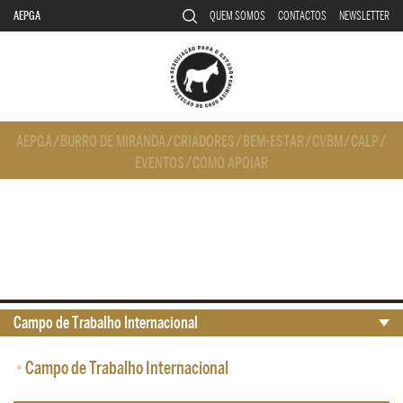
AEPGA
QUEM SOMOS
CONTACTOS
NEWSLETTER
AEPGA
/
BURRO DE MIRANDA
/
CRIADORES
/
BEM-ESTAR
/
CVBM
/
CALP
/
EVENTOS
/
COMO APOIAR
Campo de Trabalho Internacional
•
Campo de Trabalho Internacional