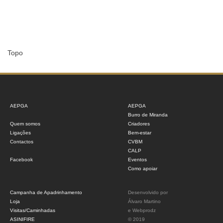
Topo
AEPGA
AEPGA
Burro de Miranda
Quem somos
Criadores
Ligações
Bem-estar
Contactos
CVBM
CALP
Facebook
Eventos
Como apoiar
Campanha de Apadrinhamento
Desenvolvido por
Loja
Álvaro Martino
Visitas/Caminhadas
e
Webprodz
ASINIFIRE
© 2019