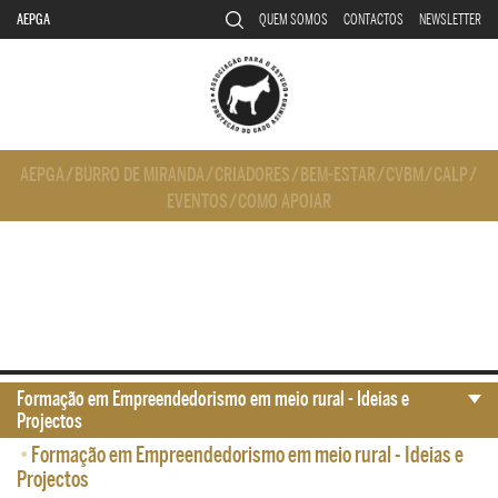
AEPGA
QUEM SOMOS
CONTACTOS
NEWSLETTER
AEPGA
/
BURRO DE MIRANDA
/
CRIADORES
/
BEM-ESTAR
/
CVBM
/
CALP
/
EVENTOS
/
COMO APOIAR
Formação em Empreendedorismo em meio rural - Ideias e
Projectos
•
Formação em Empreendedorismo em meio rural - Ideias e
Projectos