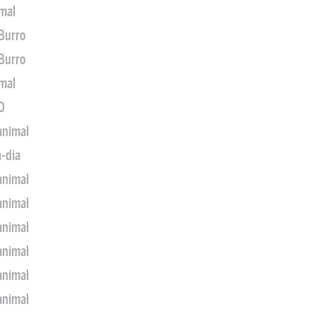
imal
 Burro
 Burro
imal
0
animal
a-dia
animal
animal
animal
animal
animal
animal