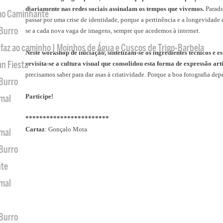
diariamente nas redes sociais assinalam os tempos que vivemos.
Parado
 ao Caminhante
passar por uma crise de identidade, porque a pertinência e a longevidade
 Burro
se a cada nova vaga de imagens, sempre que acedemos à internet.
 faz ao caminho | Moinhos de Água e Cuscos de Trigo-Barbela
Neste workshop de iniciação, sintetizam-se os ingredientes técnicos e
an Fiesta
revisita-se a cultura visual que consolidou esta forma de expressão art
precisamos saber para dar asas à criatividade. Porque a boa fotografia de
 Burro
Participe!
imal
************************
Cartaz
: Gonçalo Mota
imal
 Burro
nte
imal
 Burro