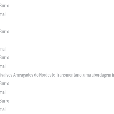
 Burro
imal
 Burro
imal
 Burro
imal
 Bivalves Ameaçados do Nordeste Transmontano: uma abordagem i
 Burro
imal
 Burro
imal