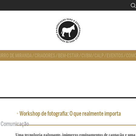
URRO DE MIRANDA
/
CRIADORES
/
BEM-ESTAR
/
CVBM
/
CALP
/
EVENTOS
/
COMO
•
Workshop de fotografia: O que realmente importa
de Comunicação
Uma tecnologia galopante, inúmeros equipamentos de captação e uma 