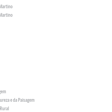
Martino
Martino
agem
tureza e da Paisagem
Rural