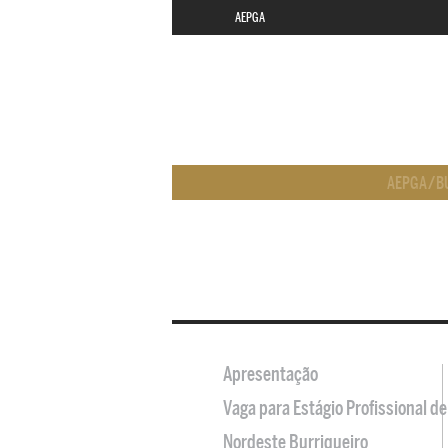
AEPGA
AEPGA
/
B
Apresentação
Vaga para Estágio Profissional 
Nordeste Burriqueiro