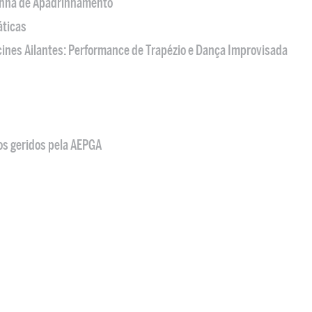
nha de Apadrinhamento
áticas
acines Ailantes: Performance de Trapézio e Dança Improvisada
os geridos pela AEPGA