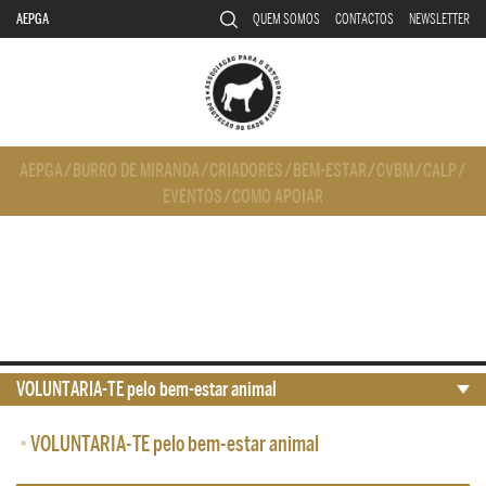
AEPGA
QUEM SOMOS
CONTACTOS
NEWSLETTER
AEPGA
/
BURRO DE MIRANDA
/
CRIADORES
/
BEM-ESTAR
/
CVBM
/
CALP
/
EVENTOS
/
COMO APOIAR
VOLUNTARIA-TE pelo bem-estar animal
•
VOLUNTARIA-TE pelo bem-estar animal