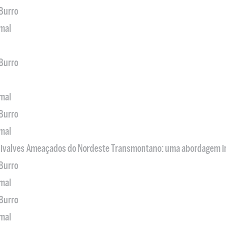
 Burro
imal
 Burro
imal
 Burro
imal
 Bivalves Ameaçados do Nordeste Transmontano: uma abordagem i
 Burro
imal
 Burro
imal