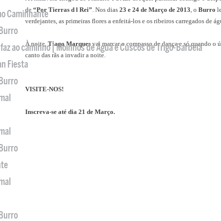
de
“Por Tierras d l Rei”
. Nos dias
23 e 24 de Março de 2013
, o
Burro
l
 ao Caminhante
verdejantes, as primeiras flores a enfeitá-los e os ribeiros carregados de 
 Burro
À noite,
Tiago Marques
vai marcar o compasso de dança e só quando o úl
 faz ao caminho | Moinhos de Água e Cuscos de Trigo-Barbela
canto das rãs a invadir a noite.
an Fiesta
 Burro
VISITE-NOS!
imal
Inscreva-se até dia 21 de Março.
imal
 Burro
nte
imal
 Burro