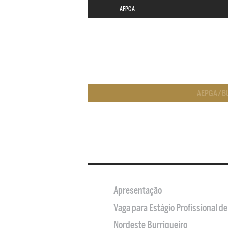
AEPGA
AEPGA
/
B
Apresentação
Vaga para Estágio Profissional 
Nordeste Burriqueiro