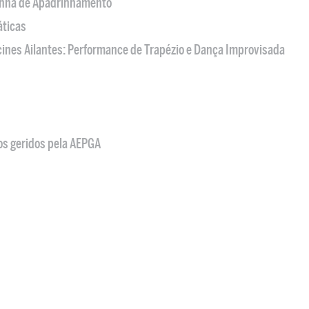
nha de Apadrinhamento
áticas
acines Ailantes: Performance de Trapézio e Dança Improvisada
os geridos pela AEPGA