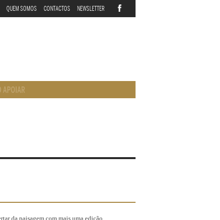
QUEM SOMOS
CONTACTOS
NEWSLETTER
 APOIAR
ertar da paisagem com mais uma edição