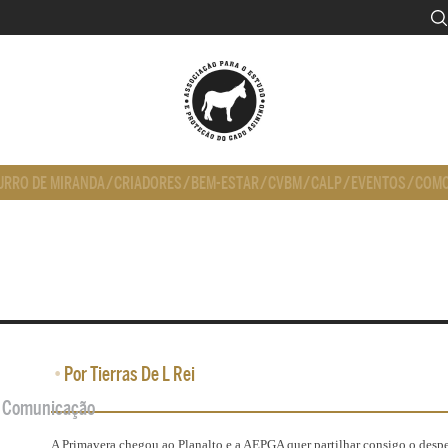
URRO DE MIRANDA
/
CRIADORES
/
BEM-ESTAR
/
CVBM
/
CALP
/
EVENTOS
/
COMO
•
Por Tierras De L Rei
de Comunicação
A Primavera chegou ao Planalto e a AEPGA quer partilhar consigo o desp