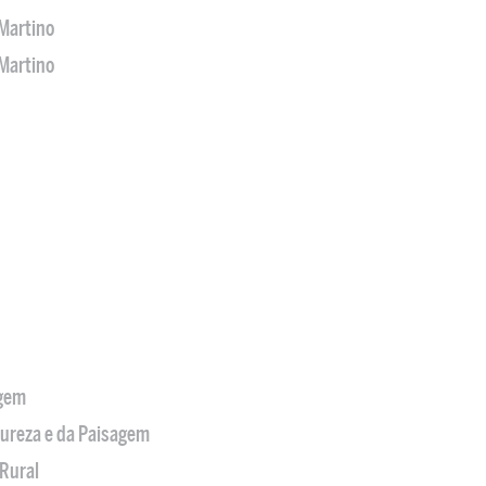
Martino
Martino
agem
tureza e da Paisagem
Rural