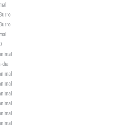
imal
 Burro
 Burro
imal
0
animal
a-dia
animal
animal
animal
animal
animal
animal