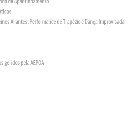
nha de Apadrinhamento
áticas
acines Ailantes: Performance de Trapézio e Dança Improvisada
os geridos pela AEPGA