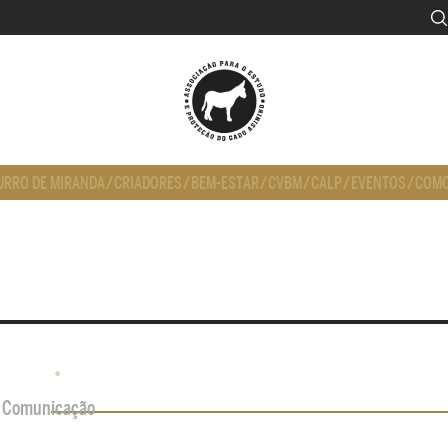
URRO DE MIRANDA
/
CRIADORES
/
BEM-ESTAR
/
CVBM
/
CALP
/
EVENTOS
/
COMO
•
de Comunicação