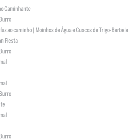
 ao Caminhante
 Burro
 faz ao caminho | Moinhos de Água e Cuscos de Trigo-Barbela
an Fiesta
 Burro
imal
imal
 Burro
nte
imal
 Burro