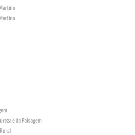
Martino
Martino
agem
tureza e da Paisagem
Rural