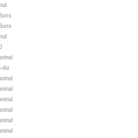
imal
 Burro
 Burro
imal
0
animal
a-dia
animal
animal
animal
animal
animal
animal