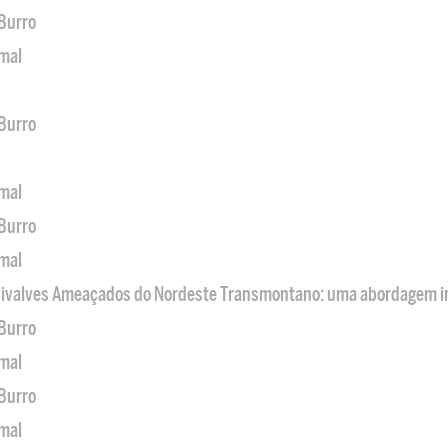
 Burro
imal
 Burro
imal
 Burro
imal
 Bivalves Ameaçados do Nordeste Transmontano: uma abordagem i
 Burro
imal
 Burro
imal