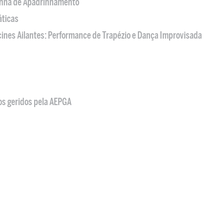
nha de Apadrinhamento
áticas
acines Ailantes: Performance de Trapézio e Dança Improvisada
os geridos pela AEPGA