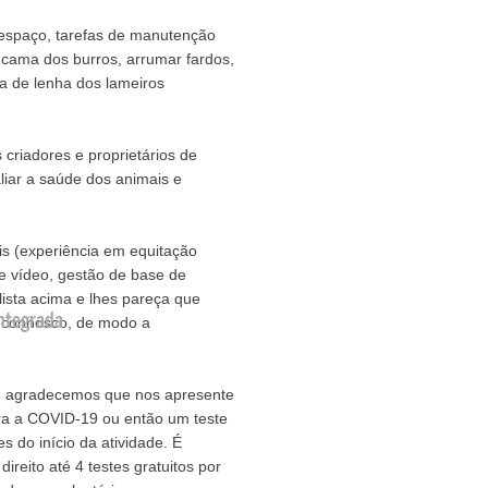
 espaço, tarefas de manutenção
 cama dos burros, arrumar fardos,
ha de lenha dos lameiros
 criadores e proprietários de
liar a saúde dos animais e
is (experiência em equitação
e vídeo, gestão de base de
ista acima e lhes pareça que
ntegrada
 connosco, de modo a
S, agradecemos que nos apresente
ara a COVID-19 ou então um teste
s do início da atividade. É
ireito até 4 testes gratuitos por