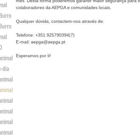
mês. Desta forma poderemos garantir maior segurança para to
imal
colaboradores da AEPGA e comunidades locais.
 Burro
Qualquer dúvida, contactem-nos através de:
 Burro
Telefone: +351 925790394(7)
imal
E-mail: aepga@aepga.pt
0
Esperamos por ti!
animal
a-dia
animal
animal
animal
animal
animal
animal