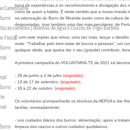
troca de experiências e no reconhecimento e divulgação dos r
 ao Caminhante
como de quem a habita. É neste sentido que a nossa missão
 Burro
na valorização do Burro de Miranda assim como da cultura d
despovoadas, mas também uma das mais peculiares, de Portug
 faz ao caminho | Moinhos de Água e Cuscos de Trigo-Barbela
an Fiesta
É com este ímpeto que vimos, uma vez mais, lançar o desafi
mote: “Trabalhar pelo bem-estar de burros e pessoas”, um con
 Burro
qualquer idade, que queira dar o seu (grande) contributo, du
imal
A primeira campanha do VOLUNTARIA-TE de 2021 irá decorrer
- 28 de junho a 2 de julho
(esgotado)
;
imal
- 13 de 17 de setembro
(esgotado)
;
 Burro
- 18 a 22 de outubro
(esgotado)
;
nte
Os voluntários acompanharão os técnicos da AEPGA e dar-lhe
imal
tarefas, nomeadamente:
- nos cuidados diários dos burros: alimentação, apoio a trata
 Burro
limpeza dos cascos e outros cuidados quotidianos;