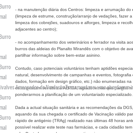
 Burro
- na manutenção diária dos Centros: limpeza e arrumação do
imal
(limpeza de estrume, construção/arranjo de vedações, fazer a
limpeza dos cobrejões, suadouros e alforges, limpeza e recol
adjacentes ao centro);
 Burro
- no acompanhamento dos veterinários e ferrador na visita aos
burros das aldeias do Planalto Mirandês com o objetivo de ava
partilhar informação sobre bem-estar asinino.
imal
 Burro
Contudo, caso potenciais voluntários tenham aptidões especia
natural, desenvolvimento de campanhas e eventos, fotografia 
imal
dados, formação em design gráfico, etc.) não enumeradas na l
 Bivalves Ameaçados do Nordeste Transmontano: uma abordagem i
estas possam ser úteis à AEPGA, agradecemos que partilhem
ponderarmos a planificação de um voluntariado especializado.
 Burro
imal
Dada a actual situação sanitária e as recomendações da DG
aquando da sua chegada o certificado de Vacinação válido p
 Burro
rápido de antigénio (TRAg) realizado nas últimas 48 horas ante
imal
possível realizar este teste nas farmácias, e cada cidadão tem d