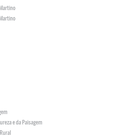
Martino
Martino
agem
tureza e da Paisagem
Rural