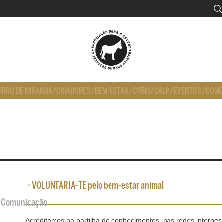
URRO DE MIRANDA
/
CRIADORES
/
BEM-ESTAR
/
CVBM
/
CALP
/
EVENTOS
/
COMO
•
VOLUNTARIA-TE pelo bem-estar animal
de Comunicação
Acreditamos na partilha de conhecimentos, nas redes interpe