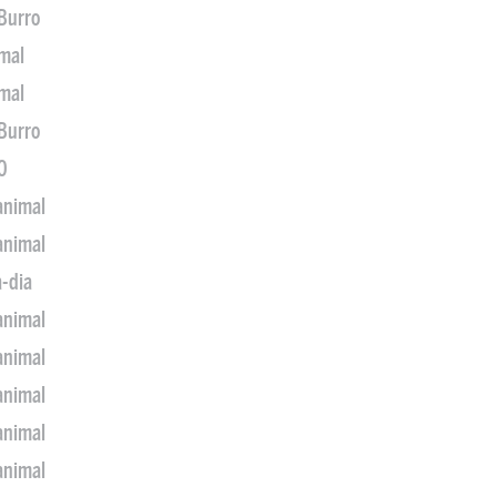
 Burro
imal
imal
 Burro
0
animal
animal
a-dia
animal
animal
animal
animal
animal