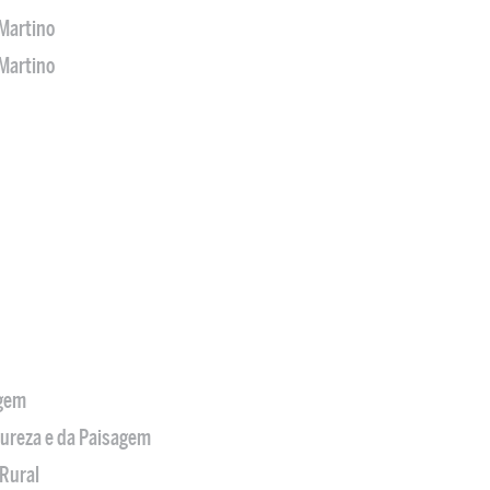
Martino
Martino
agem
tureza e da Paisagem
Rural