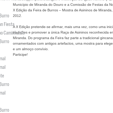
Município de Miranda do Douro e a Comissão de Festas da No
X Edição da Feira de Burros – Mostra de Asininos de Miranda
 Burro
2012.
an Fiesta
A X Edição pretende-se afirmar, mais uma vez, como uma inicia
 ao Caminhante
tradições e promover a única Raça de Asininos reconhecida e
Miranda. Do programa da Feira faz parte a tradicional gincana 
 Burro
ornamentados com antigos artefactos, uma mostra para elege
e um almoço convívio.
Participe!
imal
imal
nte
 Burro
imal
 Burro