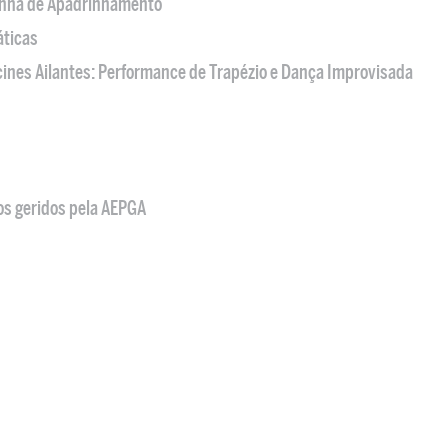
nha de Apadrinhamento
áticas
acines Ailantes: Performance de Trapézio e Dança Improvisada
os geridos pela AEPGA