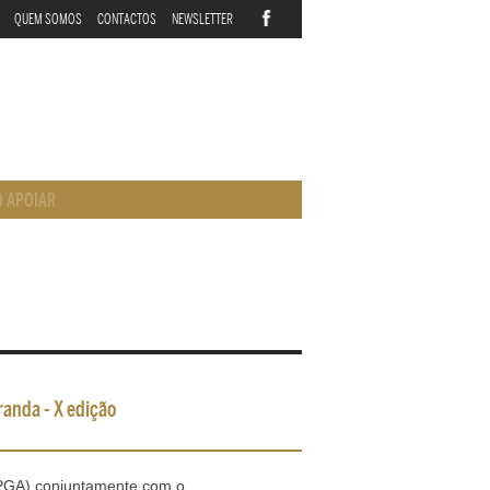
QUEM SOMOS
CONTACTOS
NEWSLETTER
 APOIAR
randa - X edição
EPGA) conjuntamente com o