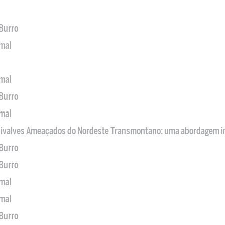
 Burro
imal
imal
 Burro
imal
 Bivalves Ameaçados do Nordeste Transmontano: uma abordagem i
 Burro
 Burro
imal
imal
 Burro