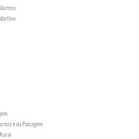
Martino
Martino
agem
tureza e da Paisagem
Rural