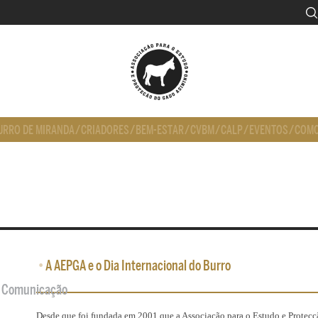
URRO DE MIRANDA
/
CRIADORES
/
BEM-ESTAR
/
CVBM
/
CALP
/
EVENTOS
/
COMO
•
A AEPGA e o Dia Internacional do Burro
de Comunicação
Desde que foi fundada em 2001 que a Associação para o Estudo e Protec