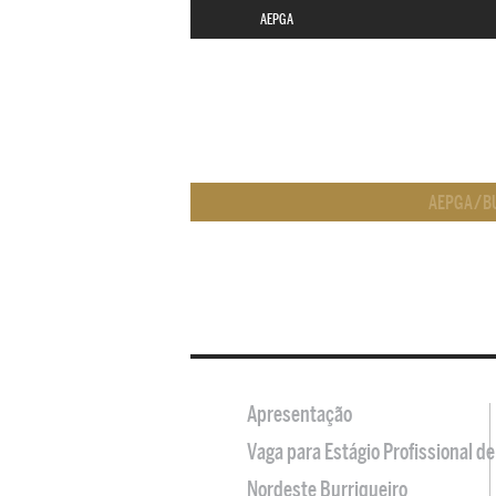
AEPGA
AEPGA
/
B
Apresentação
Vaga para Estágio Profissional 
Nordeste Burriqueiro