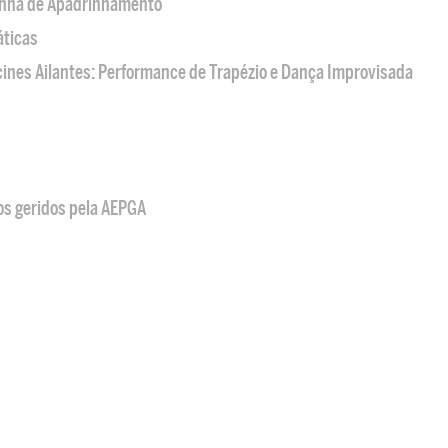
nha de Apadrinhamento
áticas
acines Ailantes: Performance de Trapézio e Dança Improvisada
os geridos pela AEPGA