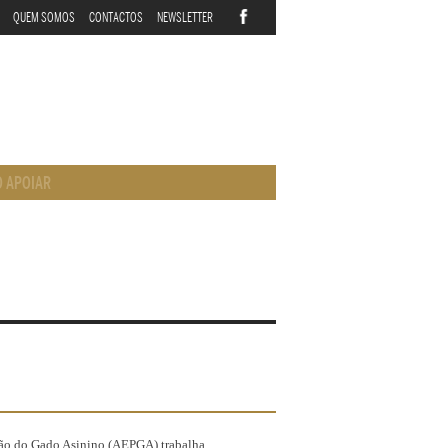
QUEM SOMOS
CONTACTOS
NEWSLETTER
 APOIAR
ção do Gado Asinino (AEPGA) trabalha