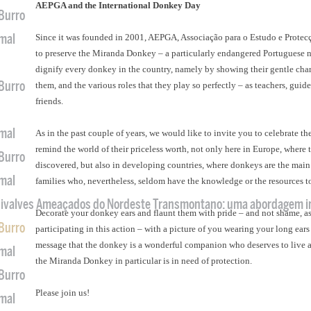
AEPGA and the International Donkey Day
 Burro
imal
Since it was founded in 2001, AEPGA, Associação para o Estudo e Prote
to preserve the Miranda Donkey – a particularly endangered Portuguese na
dignify every donkey in the country, namely by showing their gentle charac
 Burro
them, and the various roles that they play so perfectly – as teachers, guide
friends.
imal
As in the past couple of years, we would like to invite you to celebrate t
remind the world of their priceless worth, not only here in Europe, where
 Burro
discovered, but also in developing countries, where donkeys are the main
imal
families who, nevertheless, seldom have the knowledge or the resources to
 Bivalves Ameaçados do Nordeste Transmontano: uma abordagem i
Decorate your donkey ears and flaunt them with pride – and not shame, a
 Burro
participating in this action – with a picture of you wearing your long ears
message that the donkey is a wonderful companion who deserves to live a
imal
the Miranda Donkey in particular is in need of protection.
 Burro
Please join us!
imal