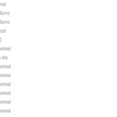
imal
 Burro
 Burro
imal
0
animal
a-dia
animal
animal
animal
animal
animal
animal