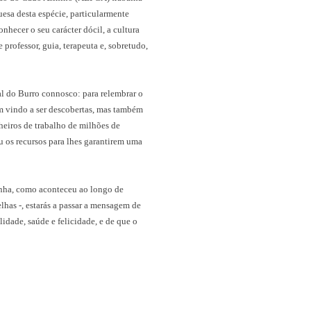
esa desta espécie, particularmente
nhecer o seu carácter dócil, a cultura
 professor, guia, terapeuta e, sobretudo,
l do Burro connosco: para relembrar o
êm vindo a ser descobertas, mas também
eiros de trabalho de milhões de
u os recursos para lhes garantirem uma
gonha, como aconteceu ao longo de
elhas -, estarás a passar a mensagem de
dade, saúde e felicidade, e de que o