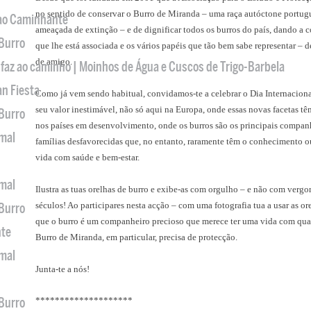
no sentido de conservar o Burro de Miranda – uma raça autóctone portugu
 ao Caminhante
ameaçada de extinção – e de dignificar todos os burros do país, dando a co
 Burro
que lhe está associada e os vários papéis que tão bem sabe representar – de
de amigo.
 faz ao caminho | Moinhos de Água e Cuscos de Trigo-Barbela
an Fiesta
Como já vem sendo habitual, convidamos-te a celebrar o Dia Internaciona
seu valor inestimável, não só aqui na Europa, onde essas novas facetas t
 Burro
nos países em desenvolvimento, onde os burros são os principais companh
imal
famílias desfavorecidas que, no entanto, raramente têm o conhecimento o
vida com saúde e bem-estar.
imal
Ilustra as tuas orelhas de burro e exibe-as com orgulho – e não com ver
séculos! Ao participares nesta acção – com uma fotografia tua a usar as or
 Burro
que o burro é um companheiro precioso que merece ter uma vida com quali
nte
Burro de Miranda, em particular, precisa de protecção.
imal
Junta-te a nós!
 Burro
********************