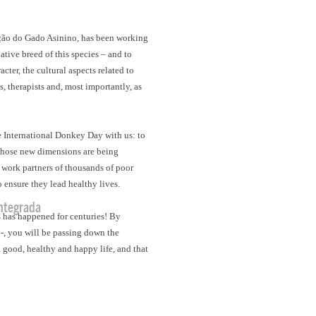
cção do Gado Asinino, has been working
tive breed of this species – and to
ter, the cultural aspects related to
s, therapists and, most importantly, as
he International Donkey Day with us: to
 those new dimensions are being
 work partners of thousands of poor
 ensure they lead healthy lives.
ntegrada
s has happened for centuries! By
 -, you will be passing down the
 good, healthy and happy life, and that