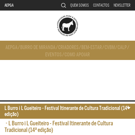
AEPGA
QUEM SOMOS
CONTACTOS
NEWSLETTER
AEPGA
/
BURRO DE MIRANDA
/
CRIADORES
/
BEM-ESTAR
/
CVBM
/
CALP
/
EVENTOS
/
COMO APOIAR
L Burro i L Gueiteiro - Festival Itinerante de Cultura Tradicional (14ª
edição)
•
L Burro i L Gueiteiro - Festival Itinerante de Cultura
Tradicional (14ª edição)