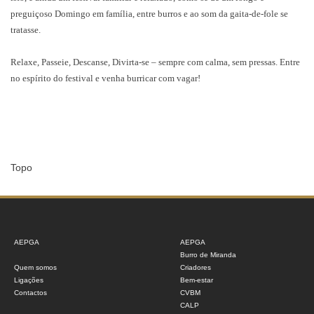
preguiçoso Domingo em família, entre burros e ao som da gaita-de-fole se
tratasse.
Relaxe, Passeie, Descanse, Divirta-se – sempre com calma, sem pressas. Entre
no espírito do festival e venha burricar com vagar!
Topo
AEPGA
AEPGA
Burro de Miranda
Quem somos
Criadores
Ligações
Bem-estar
Contactos
CVBM
CALP