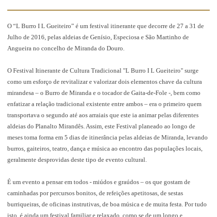
O “L Burro I L Gueiteiro” é um festival itinerante que decorre de 27 a 31 de
Julho de 2016, pelas aldeias de Genísio, Especiosa e São Martinho de
Angueira no concelho de Miranda do Douro.
O Festival Itinerante de Cultura Tradicional "L Burro I L Gueiteiro" surge
como um esforço de revitalizar e valorizar dois elementos chave da cultura
mirandesa – o Burro de Miranda e o tocador de Gaita-de-Fole -, bem como
enfatizar a relação tradicional existente entre ambos – era o primeiro quem
transportava o segundo até aos arraiais que este ia animar pelas diferentes
aldeias do Planalto Mirandês. Assim, este Festival planeado ao longo de
meses toma forma em 5 dias de itinerância pelas aldeias de Miranda, levando
burros, gaiteiros, teatro, dança e música ao encontro das populações locais,
geralmente desprovidas deste tipo de evento cultural.
É um evento a pensar em todos - miúdos e graúdos – os que gostam de
caminhadas por percursos bonitos, de refeições apetitosas, de sestas
burriqueiras, de oficinas instrutivas, de boa música e de muita festa. Por tudo
isto, é ainda um festival familiar e relaxado, como se de um longo e