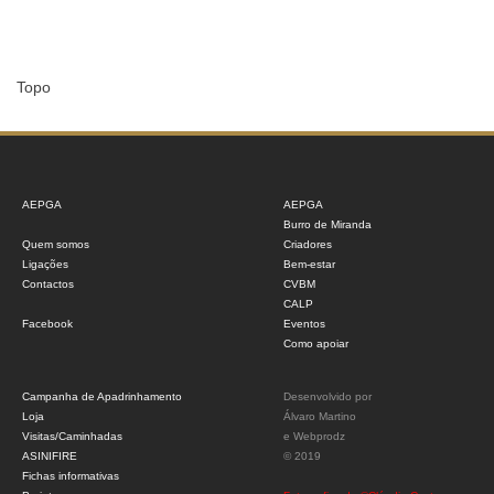
Topo
AEPGA
AEPGA
Burro de Miranda
Quem somos
Criadores
Ligações
Bem-estar
Contactos
CVBM
CALP
Facebook
Eventos
Como apoiar
Campanha de Apadrinhamento
Desenvolvido por
Loja
Álvaro Martino
Visitas/Caminhadas
e
Webprodz
ASINIFIRE
© 2019
Fichas informativas