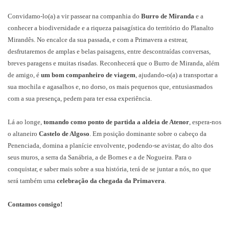
Convidamo-lo(a) a vir passear na companhia do
Burro de Miranda
e a
conhecer a biodiversidade e a riqueza paisagística do território do Planalto
Mirandês. No encalce da sua passada, e com a Primavera a estrear,
desfrutaremos de amplas e belas paisagens, entre descontraídas conversas,
breves paragens e muitas risadas. Reconhecerá que o Burro de Miranda, além
de amigo, é
um bom companheiro de viagem
, ajudando-o(a) a transportar a
sua mochila e agasalhos e, no dorso, os mais pequenos que, entusiasmados
com a sua presença, pedem para ter essa experiência.
Lá ao longe,
tomando como ponto de partida a aldeia de Atenor
, espera-nos
o altaneiro
Castelo de Algoso
. Em posição dominante sobre o cabeço da
Penenciada, domina a planície envolvente, podendo-se avistar, do alto dos
seus muros, a serra da Sanábria, a de Bornes e a de Nogueira. Para o
conquistar, e saber mais sobre a sua história, terá de se juntar a nós, no que
será também uma
celebração da chegada da Primavera
.
Contamos consigo!