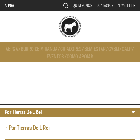
AEPGA
QUEM SOMOS
CONTACTOS
NEWSLETTER
AEPGA
/
BURRO DE MIRANDA
/
CRIADORES
/
BEM-ESTAR
/
CVBM
/
CALP
/
EVENTOS
/
COMO APOIAR
Por Tierras De L Rei
•
Por Tierras De L Rei