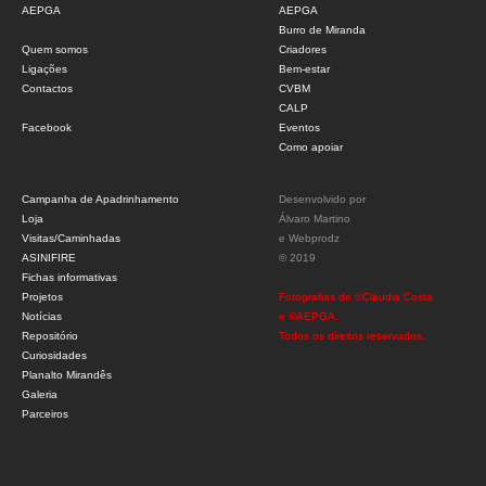
AEPGA
AEPGA
Burro de Miranda
Quem somos
Criadores
Ligações
Bem-estar
Contactos
CVBM
CALP
Facebook
Eventos
Como apoiar
Campanha de Apadrinhamento
Desenvolvido por
Loja
Álvaro Martino
Visitas/Caminhadas
e
Webprodz
ASINIFIRE
© 2019
Fichas informativas
Projetos
Fotografias de ©Cláudia Costa
Notícias
e ©AEPGA.
Repositório
Todos os direitos reservados.
Curiosidades
Planalto Mirandês
Galeria
Parceiros