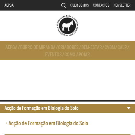
AEPGA
QUEM SOMOS
CONTACTOS
NEWSLETTER
AEPGA
/
BURRO DE MIRANDA
/
CRIADORES
/
BEM-ESTAR
/
CVBM
/
CALP
/
EVENTOS
/
COMO APOIAR
Acção de Formação em Biologia do Solo
•
Acção de Formação em Biologia do Solo