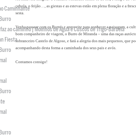
cebola, o feijão…, as giestas e as estevas estão em plena floração e a fre
 ao Caminhante
sesta.
 Burro
Venha passear com os Burros e aproveite para conhecer a paisagem, a cultu
 faz ao caminho | Moinhos de Água e Cuscos de Trigo-Barbela
bom companheiro de viagem, o Burro de Miranda – uma das raças autóctone
an Fiesta
sobranceiro Castelo de Algoso, e fará a alegria dos mais pequenos, que po
acompanhando desta forma a caminhada dos seus pais e avós.
 Burro
imal
Contamos consigo!
imal
 Burro
nte
imal
 Burro