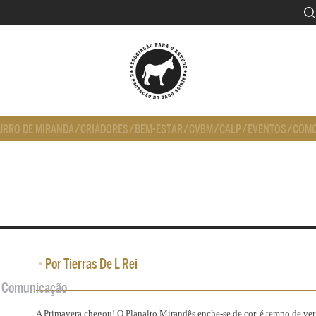
URRO DE MIRANDA
/
CRIADORES
/
BEM-ESTAR
/
CVBM
/
CALP
/
EVENTOS
/
COMO
•
Por Tierras De L Rei
de Comunicação
A Primavera chegou! O Planalto Mirandês enche-se de cor, é tempo de ver c