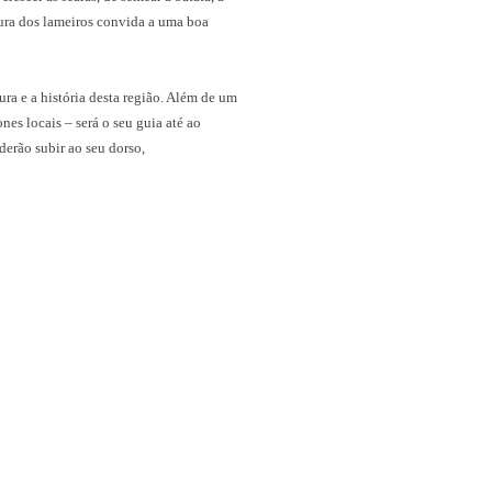
scura dos lameiros convida a uma boa
ra e a história desta região. Além de um
s locais – será o seu guia até ao
derão subir ao seu dorso,