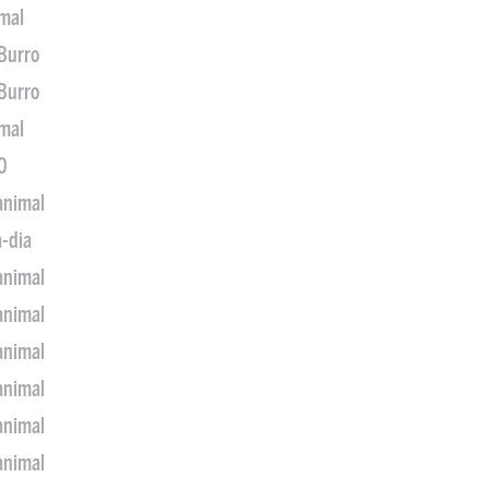
imal
 Burro
 Burro
imal
0
animal
a-dia
animal
animal
animal
animal
animal
animal