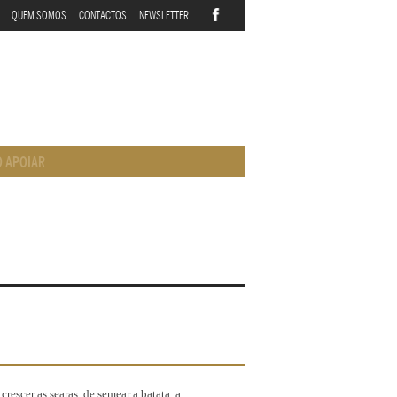
QUEM SOMOS
CONTACTOS
NEWSLETTER
 APOIAR
rescer as searas, de semear a batata, a