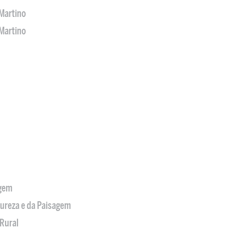
Martino
Martino
agem
tureza e da Paisagem
Rural