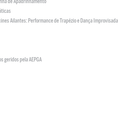
nha de Apadrinhamento
áticas
acines Ailantes: Performance de Trapézio e Dança Improvisada
os geridos pela AEPGA