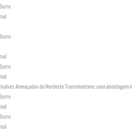
 Burro
imal
 Burro
imal
 Burro
imal
 Bivalves Ameaçados do Nordeste Transmontano: uma abordagem i
 Burro
imal
 Burro
imal