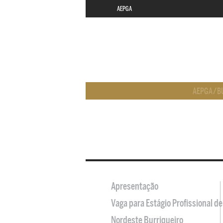
AEPGA
AEPGA
/
B
Apresentação
Vaga para Estágio Profissional 
Nordeste Burriqueiro