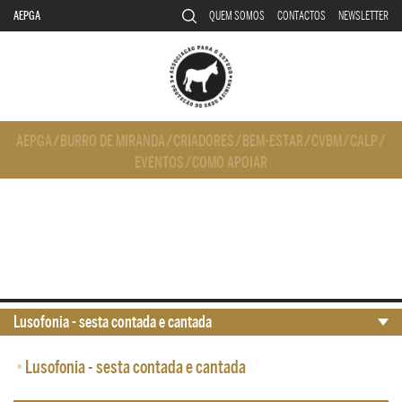
AEPGA
QUEM SOMOS
CONTACTOS
NEWSLETTER
AEPGA
/
BURRO DE MIRANDA
/
CRIADORES
/
BEM-ESTAR
/
CVBM
/
CALP
/
EVENTOS
/
COMO APOIAR
Lusofonia - sesta contada e cantada
•
Lusofonia - sesta contada e cantada