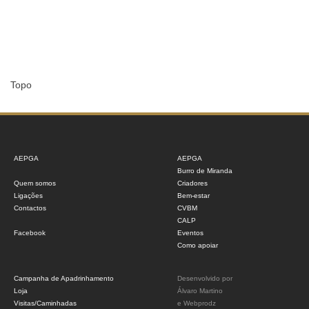
Topo
AEPGA
AEPGA
Burro de Miranda
Quem somos
Criadores
Ligações
Bem-estar
Contactos
CVBM
CALP
Facebook
Eventos
Como apoiar
Campanha de Apadrinhamento
Desenvolvido por
Loja
Álvaro Martino
Visitas/Caminhadas
e
Webprodz