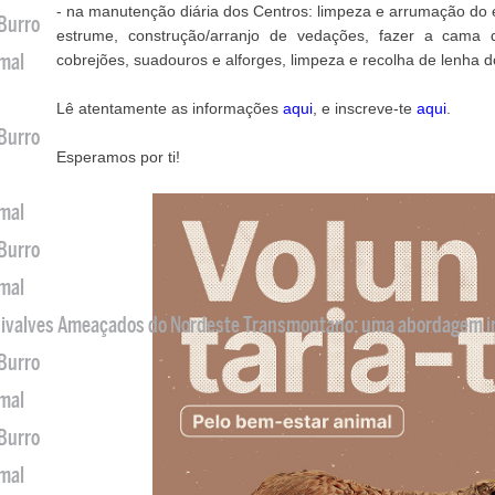
- na manutenção diária dos Centros: limpeza e arrumação do
 Burro
estrume, construção/arranjo de vedações, fazer a cama 
imal
cobrejões, suadouros e alforges, limpeza e recolha de lenha d
Lê atentamente as informações
aqui
, e inscreve-te
aqui
.
 Burro
Esperamos por ti!
imal
 Burro
imal
 Bivalves Ameaçados do Nordeste Transmontano: uma abordagem i
 Burro
imal
 Burro
imal