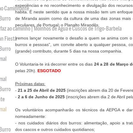
experiências e no reconhecimento e divulgação dos recurso
 ao Caminhante
habita. É neste sentido que a nossa missão tem um enfoque
 Burro
de Miranda assim como da cultura de uma das zonas mai
peculiares, de Portugal: o Planalto Mirandês.
 faz ao caminho | Moinhos de Água e Cuscos de Trigo-Barbela
an Fiesta
Iremos lançar novamente o desafio a quem se anima com o 
burros e pessoas”, um convite aberto a qualquer pessoa, c
 Burro
(grande) contributo, durante 5 dias na nossa companhia.
imal
O Voluntaria-te irá decorrer entre os dias
24 a 28 de Março 
pelas 20h).
ESGOTADO
imal
Próximas datas:
 Burro
-
21 a 25 de Abril de 2025
(inscrições abrem dia 20 de Fevere
-
2 a 6 de Junho de 2025
(inscrições abrem dia 2 de Abril pel
nte
imal
Os voluntários acompanharão os técnicos da AEPGA e dar-l
nomeadamente:
- nos cuidados diários dos burros: alimentação, apoio a tr
 Burro
dos cascos e outros cuidados quotidianos;