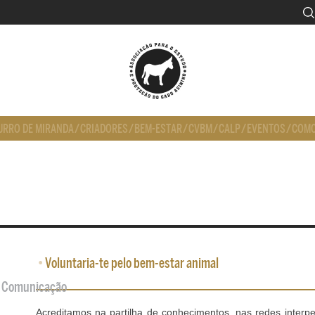
URRO DE MIRANDA
/
CRIADORES
/
BEM-ESTAR
/
CVBM
/
CALP
/
EVENTOS
/
COMO
•
Voluntaria-te pelo bem-estar animal
de Comunicação
Acreditamos na partilha de conhecimentos, nas redes interp