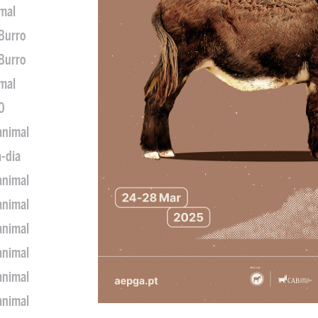
imal
 Burro
 Burro
imal
0
animal
a-dia
animal
animal
animal
animal
animal
animal