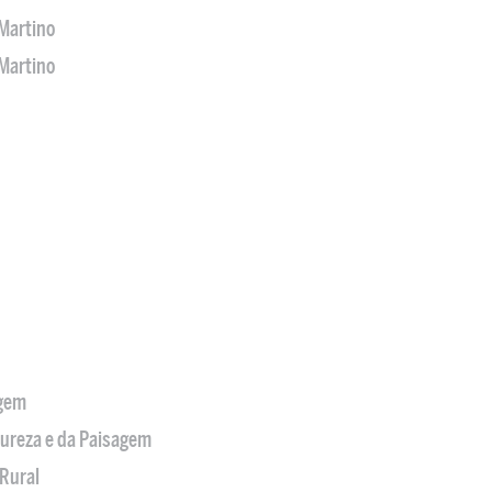
Martino
Martino
agem
tureza e da Paisagem
Rural