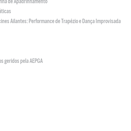
nha de Apadrinhamento
áticas
acines Ailantes: Performance de Trapézio e Dança Improvisada
os geridos pela AEPGA