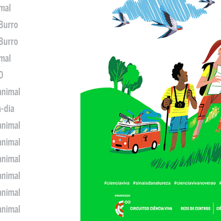
imal
 Burro
 Burro
imal
0
animal
a-dia
animal
animal
animal
animal
animal
animal