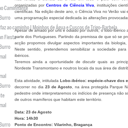
organizadas por
Centros de Ciência Viva
, instituições cie
 ao Caminhante
científicas. Na edição deste ano, o Ciência Viva no Verão vai
 Burro
uma programação especial dedicada às alterações provocada
 faz ao caminho | Moinhos de Água e Cuscos de Trigo-Barbela
Apesar de amado por uns e odiado por outros, o lobo-ibéric
an Fiesta
parte dos Portugueses. Partindo da premissa de que só se pr
acção propomos divulgar aspectos importantes da biologia,
 Burro
Neste sentido, pretendemos sensibilizar a sociedade para
ibéricos.
imal
Teremos ainda a oportunidade de discutir quais as princ
Nordeste Transmontano e noutros locais da sua área de distri
imal
Esta atividade, intitulada
Lobo-ibérico: espécie-chave dos 
 Burro
decorrer no dia
23 de Agosto
, na área protegida Parque N
pedestre onde interpretaremos os indícios de presença não 
nte
de outros mamíferos que habitam este território.
imal
Data: 23 de Agosto
Hora: 14h30
 Burro
Ponto de Encontro: Vilarinho, Bragança