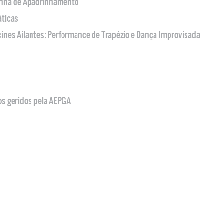
nha de Apadrinhamento
áticas
acines Ailantes: Performance de Trapézio e Dança Improvisada
os geridos pela AEPGA