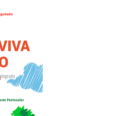
sgotado
ntegrada