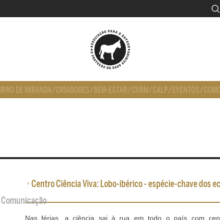
URRO DE MIRANDA
/
CRIADORES
/
BEM-ESTAR
/
CVBM
/
CALP
/
EVENTOS
/
COMO
•
Centro Ciência Viva: Lobo-ibérico - espécie-chave dos 
de Comunicação
Nas férias, a ciência sai à rua em todo o país com cent