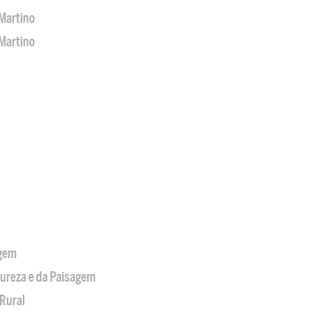
Martino
Martino
agem
tureza e da Paisagem
Rural