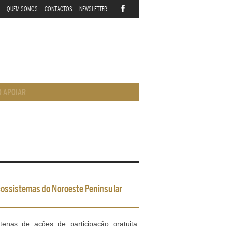
QUEM SOMOS
CONTACTOS
NEWSLETTER
 APOIAR
ecossistemas do Noroeste Peninsular
enas de ações de participação gratuita,