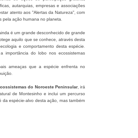
ntíficas, autarquias, empresas e associações
 estar atento aos "Alertas da Natureza", com
s pela ação humana no planeta.
o ainda é um grande desconhecido de grande
otege aquilo que se conhece, através desta
 ecologia e comportamento desta espécie.
 a importância do lobo nos ecossistemas
ipais ameaças que a espécie enfrenta no
buição.
ecossistemas do Noroeste Peninsular
, irá
atural de Montesinho e inclui um percurso
só da espécie-alvo desta ação, mas também