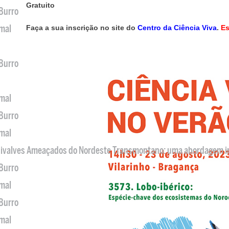
Gratuito
 Burro
imal
Faça a sua inscrição no site do
Centro da Ciência Viva
.
E
 Burro
imal
 Burro
imal
 Bivalves Ameaçados do Nordeste Transmontano: uma abordagem i
 Burro
imal
 Burro
imal