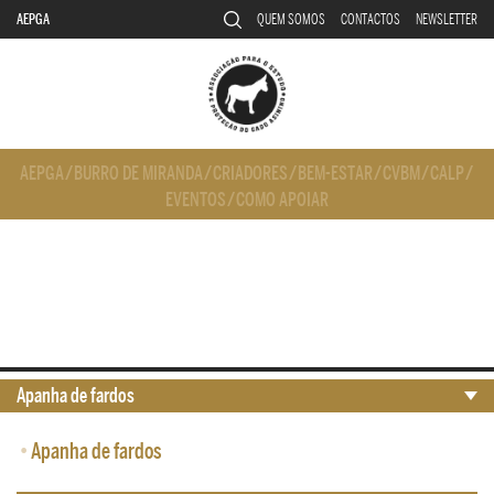
AEPGA
QUEM SOMOS
CONTACTOS
NEWSLETTER
AEPGA
/
BURRO DE MIRANDA
/
CRIADORES
/
BEM-ESTAR
/
CVBM
/
CALP
/
EVENTOS
/
COMO APOIAR
Apanha de fardos
•
Apanha de fardos