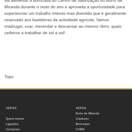
vai alimentar a burricada do Centro de Valorização do Burro de
Miranda durante o resto do ano e aproveita a oportunidade para
experienciar um trabalho intenso mas divertido que é geralmente
reservado aos bastidores da actividade agrícola. Vamos
madrugar, suar, merendar e descansar ao mesmo ritmo, quais
ceifeiros a trabalhar de sol a sol!
Topo
AEPGA
AEPGA
Burro de Miranda
Quem somos
Criadores
Ligações
Bem-estar
Contactos
CVBM